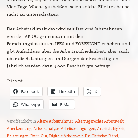
Vier-Tage-Woche gutheißen, seien solche Effekte ebenso
nicht zu unterschätzen.
Der Arbeitsklimaindex wird seit fast drei Jahrzehnten
von der AK OÖ gemeinsam mit den
Forschungsinstituten IFES und FORESIGHT erhoben und
gibt Aufschluss über die Arbeitszufriedenheit, aber auch
über die Belastungen und Sorgen der Beschäftigten.
Jährlich werden dazu 4.000 Beschäftigte befragt.
Teilen mit:
Facebook
LinkedIn
X
WhatsApp
E-Mail
Veröffentlicht in
Ältere Arbeitnehmer
,
Alternsgerechte Arbeitswelt
,
Anerkennung
,
Arbeitsanalyse
,
Arbeitsbedingungen
,
Arbeitsfähigkeit
,
Belastungen
,
Burn Out
,
Digitale Arbeitswelt
,
Dr. Christian Blind
,