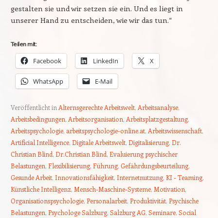
gestalten sie und wir setzen sie ein. Und es liegt in
unserer Hand zu entscheiden, wie wir das tun.“
Teilen mit:
Facebook
LinkedIn
X
WhatsApp
E-Mail
Veröffentlicht in
Alternsgerechte Arbeitswelt
,
Arbeitsanalyse
,
Arbeitsbedingungen
,
Arbeitsorganisation
,
Arbeitsplatzgestaltung
,
Arbeitspsychologie
,
arbeitspsychologie-online.at
,
Arbeitswissenschaft
,
Artificial Intelligence
,
Digitale Arbeitswelt
,
Digitalisierung
,
Dr.
Christian Blind
,
Dr.Christian Blind
,
Evaluierung psychischer
Belastungen
,
Flexibilisierung
,
Führung
,
Gefährdungsbeurteilung
,
Gesunde Arbeit
,
Innovationsfähigkeit
,
Internetnutzung
,
KI - Teaming
,
Künstliche Intelligenz
,
Mensch-Maschine-Systeme
,
Motivation
,
Organisationspsychologie
,
Personalarbeit
,
Produktivität
,
Psychische
Belastungen
,
Psychologe Salzburg
,
Salzburg AG
,
Seminare
,
Social