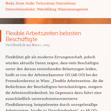
Media
,
Stress
,
Studie
,
Technostress
,
Unternehmen
,
Unternehmenskultur
,
Weiterbildung
,
Wissensmanagement
Flexible Arbeitszeiten belasten
Beschäftigte
Veröffentlicht am
März 1, 2025
Flexibilität gilt als moderne Errungenschaft, jedoch
würden aktuelle Daten zeigen, dass viele Beschäftigte
unter den daraus entstehenden Belastungen leiden,
heißt es von der Arbeiterkammer OÖ (AK OÖ) bei der
Pressekonferenz in Wien. „Flexible Arbeitszeiten, die die
Bedürfnisse der Beschäftigten berücksichtigen, steigern
die Arbeitszufriedenheit. Im Gegensatz dazu führt eine
ausschließlich unternehmensorientierte
Flexibilisierung, beispielsweise durch unregelmäßige
Arbeitszeiten, häufig zu Unzufriedenheit“, so AK OÖ-