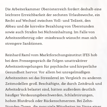
Die Arbeiterkammer Oberösterreich fordert deshalb eine
leichtere Erreichbarkeit der sechsten Urlaubswoche, ein
Recht auf Wechsel zwischen Voll- und Teilzeit, den
Abbau und die korrekte Bezahlung von Überstunden
sowie auch Strafen bei Nichteinhaltung. Im Falle von
Arbeitszeitbetrug oder -missbrauch wünscht man sich
strengere Sanktionen.
Reinhard Raml vom Marktforschungsinstitut IFES hob
bei dem Pressegespräch die Folgen unattraktiver
Arbeitszeitregelungen für psychische und körperliche
Gesundheit hervor. Vor allem bei unregelmäßigen
Arbeitszeiten sei das Stresslevel im Vergleich zu anderen
Zeitmodellen groß. Beschäftigte, die durch Zeitdruck und
Arbeitsdruck belastet sind, hätten außerdem deutlich
häufiger Verdauungsbeschwerden, Schlafstörungen,
hohen Blutdruck oder Rückenschmerzen. Bei Zehn-
Stunden-Tagen, die zwar viele Mitarbeiter im Sinne einer