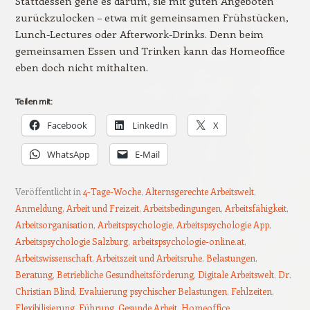
Stattdessen gehe es darum, sie mit guten Angeboten
zurückzulocken – etwa mit gemeinsamen Frühstücken,
Lunch-Lectures oder Afterwork-Drinks. Denn beim
gemeinsamen Essen und Trinken kann das Homeoffice
eben doch nicht mithalten.
Teilen mit:
Facebook
LinkedIn
X
WhatsApp
E-Mail
Veröffentlicht in
4-Tage-Woche
,
Alternsgerechte Arbeitswelt
,
Anmeldung
,
Arbeit und Freizeit
,
Arbeitsbedingungen
,
Arbeitsfähigkeit
,
Arbeitsorganisation
,
Arbeitspsychologie
,
Arbeitspsychologie App
,
Arbeitspsychologie Salzburg
,
arbeitspsychologie-online.at
,
Arbeitswissenschaft
,
Arbeitszeit und Arbeitsruhe
,
Belastungen
,
Beratung
,
Betriebliche Gesundheitsförderung
,
Digitale Arbeitswelt
,
Dr.
Christian Blind
,
Evaluierung psychischer Belastungen
,
Fehlzeiten
,
Flexibilisierung
,
Führung
,
Gesunde Arbeit
,
Homeoffice
,