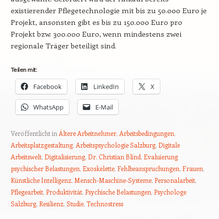
existierender Pflegetechnologie mit bis zu 50.000 Euro je
Projekt, ansonsten gibt es bis zu 150.000 Euro pro
Projekt bzw. 300.000 Euro, wenn mindestens zwei
regionale Träger beteiligt sind.
Teilen mit:
Facebook
LinkedIn
X
WhatsApp
E-Mail
Veröffentlicht in
Ältere Arbeitnehmer
,
Arbeitsbedingungen
,
Arbeitsplatzgestaltung
,
Arbeitspsychologie Salzburg
,
Digitale
Arbeitswelt
,
Digitalisierung
,
Dr. Christian Blind
,
Evaluierung
psychischer Belastungen
,
Exoskelette
,
Fehlbeanspruchungen
,
Frauen
,
Künstliche Intelligenz
,
Mensch-Maschine-Systeme
,
Personalarbeit
,
Pflegearbeit
,
Produktivität
,
Psychische Belastungen
,
Psychologe
Salzburg
,
Resilienz
,
Studie
,
Technostress