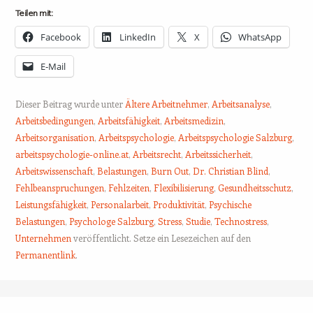
Teilen mit:
Facebook
LinkedIn
X
WhatsApp
E-Mail
Dieser Beitrag wurde unter
Ältere Arbeitnehmer
,
Arbeitsanalyse
,
Arbeitsbedingungen
,
Arbeitsfähigkeit
,
Arbeitsmedizin
,
Arbeitsorganisation
,
Arbeitspsychologie
,
Arbeitspsychologie Salzburg
,
arbeitspsychologie-online.at
,
Arbeitsrecht
,
Arbeitssicherheit
,
Arbeitswissenschaft
,
Belastungen
,
Burn Out
,
Dr. Christian Blind
,
Fehlbeanspruchungen
,
Fehlzeiten
,
Flexibilisierung
,
Gesundheitsschutz
,
Leistungsfähigkeit
,
Personalarbeit
,
Produktivität
,
Psychische
Belastungen
,
Psychologe Salzburg
,
Stress
,
Studie
,
Technostress
,
Unternehmen
veröffentlicht. Setze ein Lesezeichen auf den
Permanentlink
.
Beitrags-Navigation