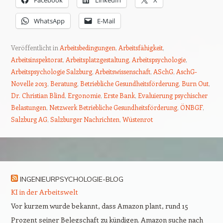
WhatsApp
E-Mail
Veröffentlicht in
Arbeitsbedingungen
,
Arbeitsfähigkeit
,
Arbeitsinspektorat
,
Arbeitsplatzgestaltung
,
Arbeitspsychologie
,
Arbeitspsychologie Salzburg
,
Arbeitswissenschaft
,
ASchG
,
AschG-
Novelle 2013
,
Beratung
,
Betriebliche Gesundheitsförderung
,
Burn Out
,
Dr. Christian Blind
,
Ergonomie
,
Erste Bank
,
Evaluierung psychischer
Belastungen
,
Netzwerk Betriebliche Gesundheitsförderung
,
ÖNBGF
,
Salzburg AG
,
Salzburger Nachrichten
,
Wüstenrot
Beitrags-Navigation
INGENIEURPSYCHOLOGIE-BLOG
KI in der Arbeitswelt
Vor kurzem wurde bekannt, dass Amazon plant, rund 15
Prozent seiner Belegschaft zu kündigen. Amazon suche nach