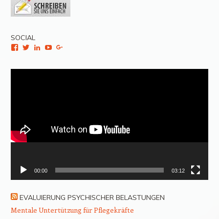
SOCIAL
Facebook
Twitter
LinkedIn
YouTube
Google+
Video-
Player
00:00
03:12
EVALUIERUNG PSYCHISCHER BELASTUNGEN
Mentale Untertützung für Pflegekräfte