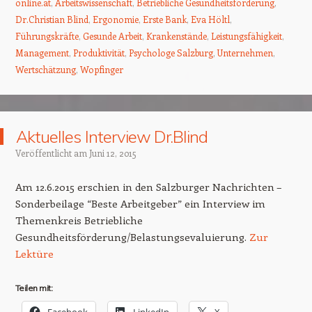
online.at
,
Arbeitswissenschaft
,
Betriebliche Gesundheitsförderung
,
Dr.Christian Blind
,
Ergonomie
,
Erste Bank
,
Eva Höltl
,
Führungskräfte
,
Gesunde Arbeit
,
Krankenstände
,
Leistungsfähigkeit
,
Management
,
Produktivität
,
Psychologe Salzburg
,
Unternehmen
,
Wertschätzung
,
Wopfinger
Aktuelles Interview Dr.Blind
Veröffentlicht am
Juni 12, 2015
Am 12.6.2015 erschien in den Salzburger Nachrichten –
Sonderbeilage “Beste Arbeitgeber” ein Interview im
Themenkreis Betriebliche
Gesundheitsförderung/Belastungsevaluierung.
Zur
Lektüre
Teilen mit:
Facebook
LinkedIn
X