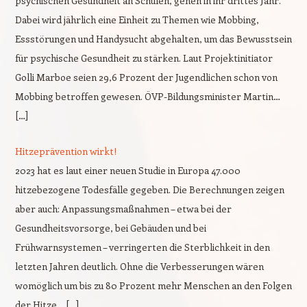
psychischen Gesundheit an Schulen, gehen in ihr drittes Jahr.
Dabei wird jährlich eine Einheit zu Themen wie Mobbing,
Essstörungen und Handysucht abgehalten, um das Bewusstsein
für psychische Gesundheit zu stärken. Laut Projektinitiator
Golli Marboe seien 29,6 Prozent der Jugendlichen schon von
Mobbing betroffen gewesen. ÖVP-Bildungsminister Martin…
[…]
Hitzeprävention wirkt!
2023 hat es laut einer neuen Studie in Europa 47.000
hitzebezogene Todesfälle gegeben. Die Berechnungen zeigen
aber auch: Anpassungsmaßnahmen – etwa bei der
Gesundheitsvorsorge, bei Gebäuden und bei
Frühwarnsystemen – verringerten die Sterblichkeit in den
letzten Jahren deutlich. Ohne die Verbesserungen wären
womöglich um bis zu 80 Prozent mehr Menschen an den Folgen
der Hitze… […]