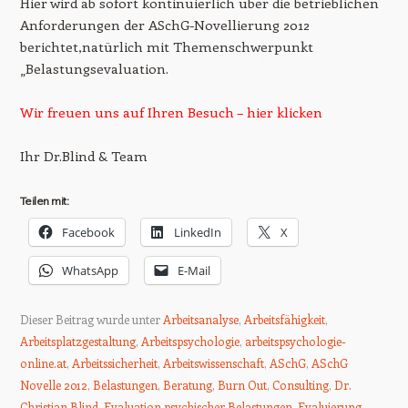
Hier wird ab sofort kontinuierlich über die betrieblichen
Anforderungen der ASchG-Novellierung 2012
berichtet,natürlich mit Themenschwerpunkt
„Belastungsevaluation.
Wir freuen uns auf Ihren Besuch – hier klicken
Ihr Dr.Blind & Team
Teilen mit:
Facebook
LinkedIn
X
WhatsApp
E-Mail
Dieser Beitrag wurde unter
Arbeitsanalyse
,
Arbeitsfähigkeit
,
Arbeitsplatzgestaltung
,
Arbeitspsychologie
,
arbeitspsychologie-
online.at
,
Arbeitssicherheit
,
Arbeitswissenschaft
,
ASchG
,
ASchG
Novelle 2012
,
Belastungen
,
Beratung
,
Burn Out
,
Consulting
,
Dr.
Christian Blind
,
Evaluation psychischer Belastungen
,
Evaluierung