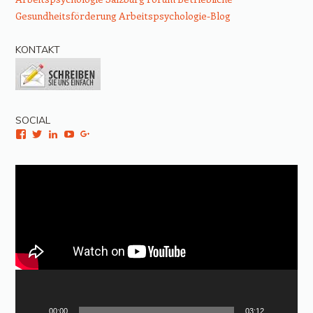
Gesundheitsförderung
Arbeitspsychologie-Blog
KONTAKT
SOCIAL
Facebook
Twitter
LinkedIn
YouTube
Google+
Video-
Player
00:00
03:12