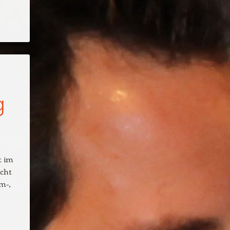
g
t im
acht
m-,