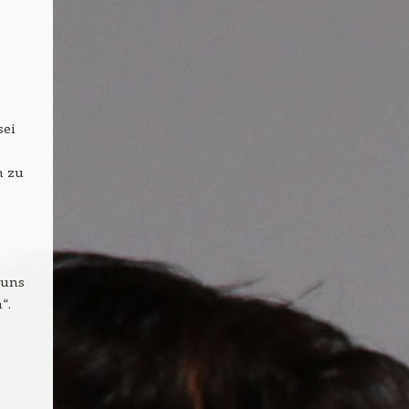
sei
n zu
 uns
“.