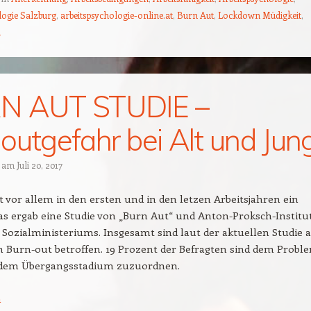
logie Salzburg
,
arbeitspsychologie-online.at
,
Burn Aut
,
Lockdown Müdigkeit
,
d
N AUT STUDIE –
outgefahr bei Alt und Jun
t am
Juli 20, 2017
t vor allem in den ersten und in den letzen Arbeitsjahren ein
s ergab eine Studie von „Burn Aut“ und Anton-Proksch-Institu
 Sozialministeriums. Insgesamt sind laut der aktuellen Studie 
 Burn-out betroffen. 19 Prozent der Befragten sind dem Proble
 dem Übergangsstadium zuzuordnen.
n