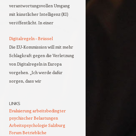
verantwortungsvollen Umgang
mit künstlicher Intelligenz (KI)
veröffentlicht. In einer
Digitalregeln – Brüssel
Die EU-Kommission will mit mehr
Schlagkraft gegen die Verletzung
von Digitalregeln in Europa
vorgehen. „Ich werde dafür
sorgen, dass wir
LINKS
Evaluierung arbeitsbedingter
psychischer Belastungen
Arbeitspsychologie Salzburg
Forum Betriebliche