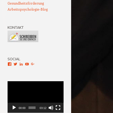
Gesundheitsförderung
Arbeitspsychologie-Blog
KONTAKT
SOCIAL
Facebook
Twitter
LinkedIn
YouTube
Google+
Video-
Player
00:00
03:12