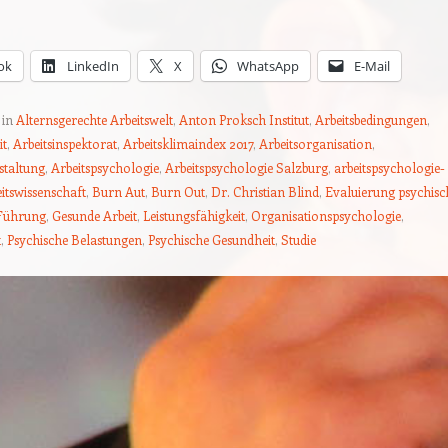
ok
LinkedIn
X
WhatsApp
E-Mail
 in
Alternsgerechte Arbeitswelt
,
Anton Proksch Institut
,
Arbeitsbedingungen
,
it
,
Arbeitsinspektorat
,
Arbeitsklimaindex 2017
,
Arbeitsorganisation
,
staltung
,
Arbeitspsychologie
,
Arbeitspsychologie Salzburg
,
arbeitspsychologie-
itswissenschaft
,
Burn Aut
,
Burn Out
,
Dr. Christian Blind
,
Evaluierung psychisc
Führung
,
Gesunde Arbeit
,
Leistungsfähigkeit
,
Organisationspsychologie
,
t
,
Psychische Belastungen
,
Psychische Gesundheit
,
Studie
tion