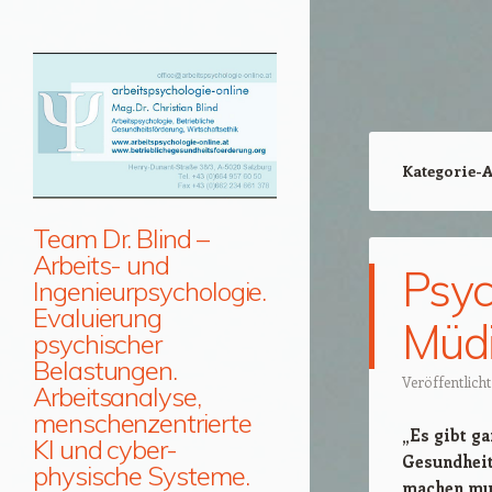
Kategorie-
Team Dr. Blind –
Arbeits- und
Psyc
Ingenieurpsychologie.
Evaluierung
Müdi
psychischer
Belastungen.
Veröffentlich
Arbeitsanalyse,
menschenzentrierte
„Es gibt g
KI und cyber-
Gesundheit
physische Systeme.
machen muss