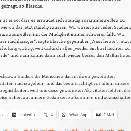
 gefragt, so Blasche.
h ist es so, dass es ermüdet sich ständig zusammenreißen zu
wie wir das jetzt ständig müssen. Wir wissen aus vielen Studien,
usammenreißen mit der Müdigkeit immer schwerer fällt. Wir
r nachlässiger“, sagte Blasche gegenüber „Wien heute“. Jetzt 
rholung wichtig, weil dadurch alles „wieder ein bissl leichter zu
erde“ und man könne dann auch wieder besser den Maßnahme
ockdown hindere die Menschen daran, ihren gewohnten
ivitäten nachzugehen „und das beeinträchtigt vor allem unsere
glichkeiten, weil uns diese gewohnten Aktivitäten fehlen, die
ise helfen auf andere Gedanken zu kommen und abzuschalten
ok
LinkedIn
X
WhatsApp
E-Mail
 in
Anerkennung
,
Arbeitsbedingungen
,
Arbeitsfähigkeit
,
Arbeitspsychologie
,