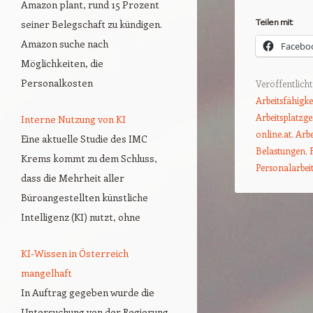
Amazon plant, rund 15 Prozent
Teilen mit:
seiner Belegschaft zu kündigen.
Amazon suche nach
Facebo
Möglichkeiten, die
Personalkosten
Veröffentlicht
Arbeitsfähigke
Arbeitsplatzge
Interne Nutzung von KI
online.at
,
Arbe
Eine aktuelle Studie des IMC
Belastungen
,
Krems kommt zu dem Schluss,
Personalarbei
dass die Mehrheit aller
Büroangestellten künstliche
Intelligenz (KI) nutzt, ohne
Beitrags-Naviga
KI-Wissen in Österreich
mangelhaft
In Auftrag gegeben wurde die
Untersuchung von der Regierung,