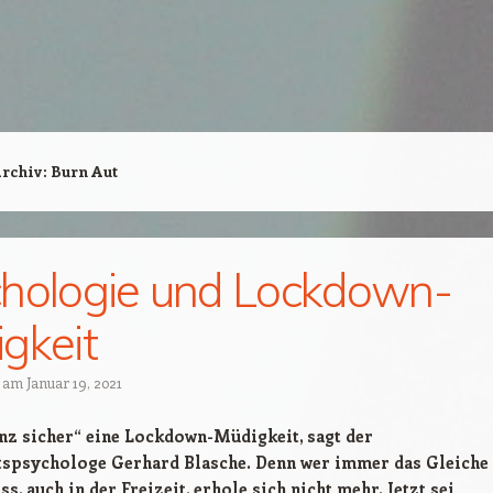
Archiv:
Burn Aut
hologie und Lockdown-
gkeit
t am
Januar 19, 2021
anz sicher“ eine Lockdown-Müdigkeit, sagt der
spsychologe Gerhard Blasche. Denn wer immer das Gleiche
, auch in der Freizeit, erhole sich nicht mehr. Jetzt sei