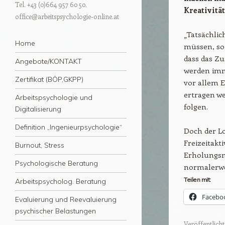
Tel. +43 (0)664 957 60 50,
Kreativität
office@arbeitspsychologie-online.at
„Tatsächlic
Menü
Zum Inhalt springen
Home
müssen, so 
dass das Z
Angebote/KONTAKT
werden imme
Zertifikat (BÖP,GKPP)
vor allem E
ertragen w
Arbeitspsychologie und
folgen.
Digitalisierung
Definition „Ingenieurpsychologie“
Doch der L
Freizeitakt
Burnout, Stress
Erholungsmö
Psychologische Beratung
normalerwe
Teilen mit:
Arbeitspsycholog. Beratung
Facebo
Evaluierung und Reevaluierung
psychischer Belastungen
Veröffentlicht