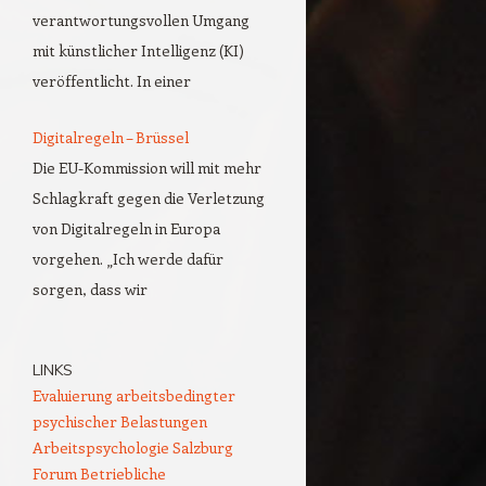
verantwortungsvollen Umgang
mit künstlicher Intelligenz (KI)
veröffentlicht. In einer
Digitalregeln – Brüssel
Die EU-Kommission will mit mehr
Schlagkraft gegen die Verletzung
von Digitalregeln in Europa
vorgehen. „Ich werde dafür
sorgen, dass wir
LINKS
Evaluierung arbeitsbedingter
psychischer Belastungen
Arbeitspsychologie Salzburg
Forum Betriebliche