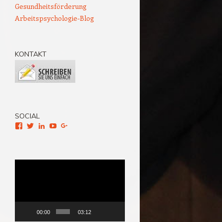
Gesundheitsförderung
Arbeitspsychologie-Blog
KONTAKT
SOCIAL
Facebook
Twitter
LinkedIn
YouTube
Google+
Video-
Player
00:00
03:12