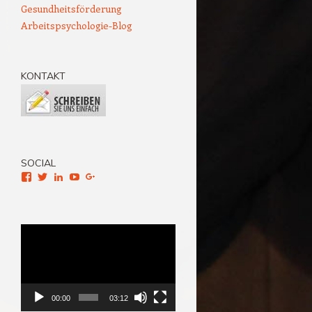
Gesundheitsförderung
Arbeitspsychologie-Blog
KONTAKT
SOCIAL
Facebook
Twitter
LinkedIn
YouTube
Google+
Video-
Player
00:00
03:12