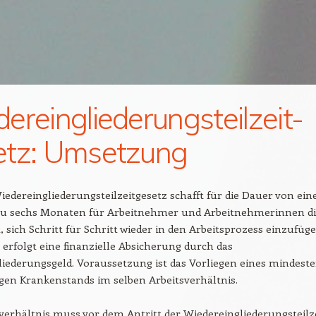
ereingliederungsteilzeit-
tz: Umsetzung
edereingliederungsteilzeitgesetz schafft für die Dauer von ei
zu sechs Monaten für Arbeitnehmer und Arbeitnehmerinnen d
, sich Schritt für Schritt wieder in den Arbeitsprozess einzufüge
g erfolgt eine finanzielle Absicherung durch das
iederungsgeld. Voraussetzung ist das Vorliegen eines mindest
gen Krankenstands im selben Arbeitsverhältnis.
verhältnis muss vor dem Antritt der Wiedereingliederungsteilz