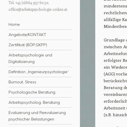
Tel. +43 (0)664 957 60 50,
mindestens 
office@arbeitspsychologie-online.at
rechtlichen
allfällige 
Menü
Zum Inhalt springen
Home
Mindestbes
Angebote/KONTAKT
Grundlage d
Zertifikat (BÖP,GKPP)
zwischen Ar
Arbeitnehme
Arbeitspsychologie und
erfolgter B
Digitalisierung
ein Wiedere
Definition „Ingenieurpsychologie“
(AGG) vorli
berücksicht
Burnout, Stress
Beratung d
Psychologische Beratung
vereinbaren
erforderlic
Arbeitspsycholog. Beratung
Arbeitszei
Evaluierung und Reevaluierung
(z.B. hinsi
psychischer Belastungen