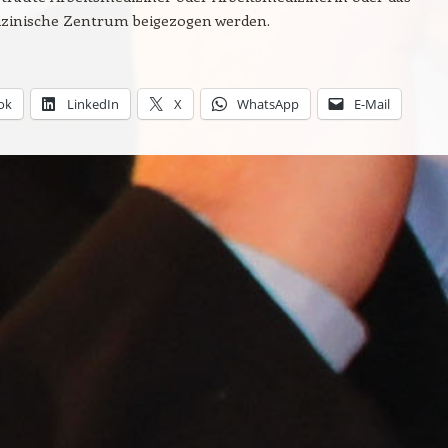
izinische Zentrum beigezogen werden.
ok
LinkedIn
X
WhatsApp
E-Mail