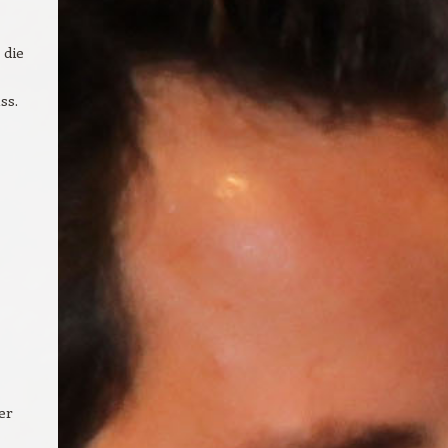
 die
,
ss.
er