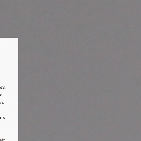
nem
ie
n.
ens
eit