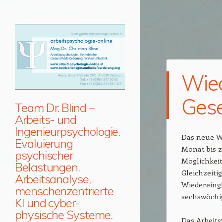
Wied
Gese
Team Dr. Blind –
Arbeits- und
Ingenieurpsychologie.
Das neue Wi
Evaluierung
Monat bis 
psychischer
Möglichkeit
Belastungen.
Gleichzeiti
Arbeitsanalyse,
Wiedereingl
menschenzentrierte
sechswöchi
KI und cyber-
physische Systeme.
Das Arbeits