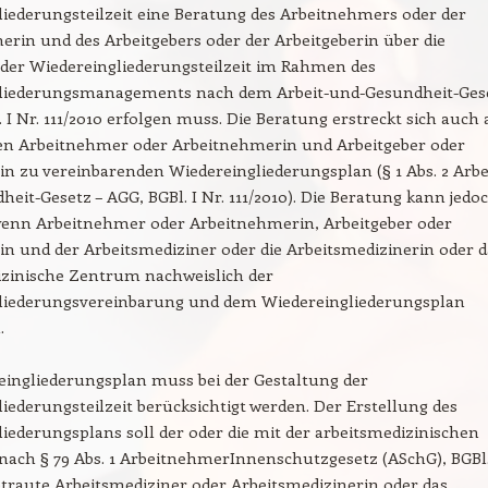
iederungsteilzeit eine Beratung des Arbeitnehmers oder der
rin und des Arbeitgebers oder der Arbeitgeberin über die
 der Wiedereingliederungsteilzeit im Rahmen des
liederungsmanagements nach dem Arbeit-und-Gesundheit-Ges
. I Nr. 111/2010 erfolgen muss. Die Beratung erstreckt sich auch 
en Arbeitnehmer oder Arbeitnehmerin und Arbeitgeber oder
in zu vereinbarenden Wiedereingliederungsplan (§ 1 Abs. 2 Arbe
eit-Gesetz – AGG, BGBl. I Nr. 111/2010). Die Beratung kann jedo
 wenn Arbeitnehmer oder Arbeitnehmerin, Arbeitgeber oder
in und der Arbeitsmediziner oder die Arbeitsmedizinerin oder d
izinische Zentrum nachweislich der
liederungsvereinbarung und dem Wiedereingliederungsplan
.
eingliederungsplan muss bei der Gestaltung der
iederungsteilzeit berücksichtigt werden. Der Erstellung des
iederungsplans soll der oder die mit der arbeitsmedizinischen
ach § 79 Abs. 1 ArbeitnehmerInnenschutzgesetz (ASchG), BGBl.
etraute Arbeitsmediziner oder Arbeitsmedizinerin oder das