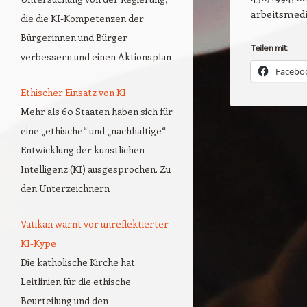
arbeitsmed
die die KI-Kompetenzen der
Bürgerinnen und Bürger
Teilen mit:
verbessern und einen Aktionsplan
Facebo
Ethischer Einsatz von KI
Mehr als 60 Staaten haben sich für
eine „ethische“ und „nachhaltige“
Entwicklung der künstlichen
Intelligenz (KI) ausgesprochen. Zu
den Unterzeichnern
Vatikan warnt vor unreflektierter
KI-Kype
Die katholische Kirche hat
Leitlinien für die ethische
Beurteilung und den