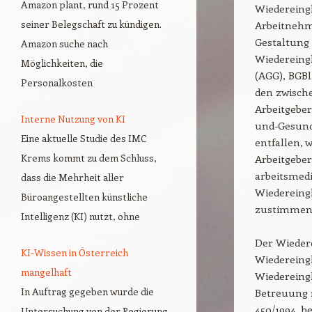
Amazon plant, rund 15 Prozent
Wiedereingl
seiner Belegschaft zu kündigen.
Arbeitnehme
Gestaltung
Amazon suche nach
Wiedereing
Möglichkeiten, die
(AGG), BGBl
Personalkosten
den zwisch
Arbeitgeber
Interne Nutzung von KI
und-Gesundh
Eine aktuelle Studie des IMC
entfallen,
Krems kommt zu dem Schluss,
Arbeitgeber
arbeitsmed
dass die Mehrheit aller
Wiedereing
Büroangestellten künstliche
zustimmen
Intelligenz (KI) nutzt, ohne
Der Wieder
KI-Wissen in Österreich
Wiedereingl
mangelhaft
Wiedereingl
In Auftrag gegeben wurde die
Betreuung n
450/1994, b
Untersuchung von der Regierung,