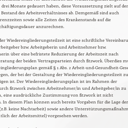
drei Monate gedauert haben, diese Voraussetzung zielt auf de
 Bestand des Arbeitsverhältnisses ab. Demgemäß sind auch
Karenzzeiten sowie alle Zeiten des Krankenstands auf die
chäftigungsdauer anzurechnen.
er Wiedereingliederungsteilzeit ist eine schriftliche Vereinbar
beitgeber bzw. Arbeitgeberin und Arbeitnehmer bzw.
rin über eine befristete Reduzierung der Arbeitszeit nach
eratung der beiden Vertragsparteien durch fit2work. Überdies m
ingliederungsplan gemäß § 1 Abs. 2 Arbeit-und-Gesundheit-Ges
egen, der bei der Gestaltung der Wiedereingliederungsteilzeit z
igen ist. Der Wiedereingliederungsplan ist im Rahmen der
urch fit2work zwischen Arbeitnehmer/in und Arbeitgeber/in zu
, eine ausdrückliche Zustimmung von fit2work ist nicht
h. In diesem Plan können auch bereits Vorgaben für die Lage de
t (z.B. keine Nachtarbeit) sowie andere Unterstützungsmaßnah
chtlich der Arbeitsmittel) vorgesehen werden.