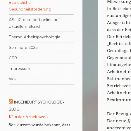
Mitwirkungs
Betriebliche
In Betriebe
Gesundheitsförderung
zuständiger
ASchG detailliert,online,auf
Ausgestaltu
aktuellem Stand
dass der Be
Der Betrieb
Thema Arbeitspsychologie
„Rechtsstel
Seminare 2025
Grundlage f
Gegenstand
CSR
hinausgehe
Impressum
Arbeitnehm
Rahmenbedi
Wiki
Betriebsver
Arbeitnehm
Bestimmung
INGENIEURPSYCHOLOGIE-
BLOG
Der Bezug
KI in der Arbeitswelt
Der neue § 
Vor kurzem wurde bekannt, dass
anderem vor