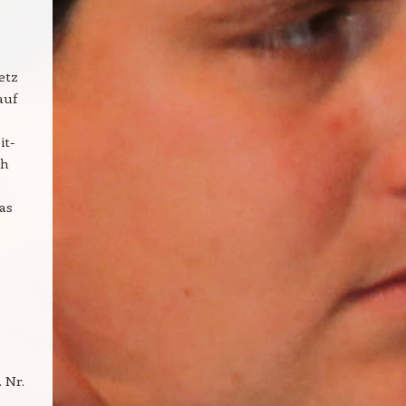
etz
auf
it-
ch
as
 Nr.