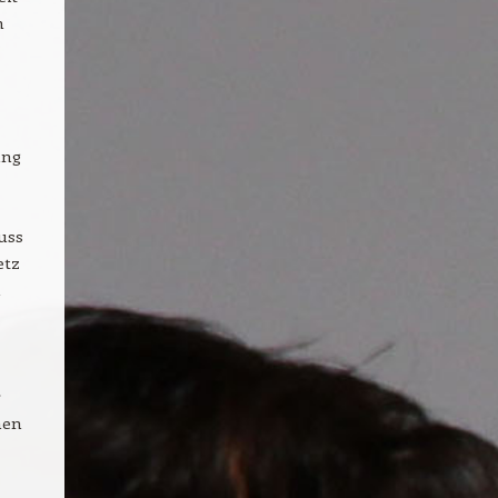
n
ung
uss
etz
u
r
men