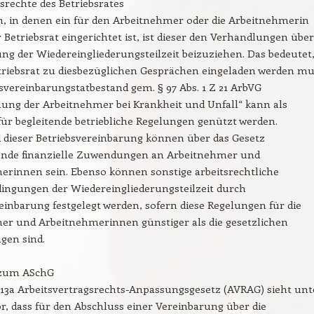
rechte des Betriebsrates
n, in denen ein für den Arbeitnehmer oder die Arbeitnehmerin
 Betriebsrat eingerichtet ist, ist dieser den Verhandlungen über
ng der Wiedereingliederungsteilzeit beizuziehen. Das bedeutet
triebsrat zu diesbezüglichen Gesprächen eingeladen werden mu
svereinbarungstatbestand gem. § 97 Abs. 1 Z 21 ArbVG
lung der Arbeitnehmer bei Krankheit und Unfall“ kann als
ür begleitende betriebliche Regelungen genützt werden.
 dieser Betriebsvereinbarung können über das Gesetz
nde finanzielle Zuwendungen an Arbeitnehmer und
erinnen sein. Ebenso können sonstige arbeitsrechtliche
ngungen der Wiedereingliederungsteilzeit durch
einbarung festgelegt werden, sofern diese Regelungen für die
er und Arbeitnehmerinnen günstiger als die gesetzlichen
en sind.
 zum ASchG
13a Arbeitsvertragsrechts-Anpassungsgesetz (AVRAG) sieht unt
, dass für den Abschluss einer Vereinbarung über die