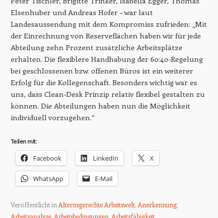
Peter Tischler, Brigitte Trinker, Isabella Egger, Thomas
Elsenhuber und Andreas Hofer – war laut
Landesaussendung mit dem Kompromiss zufrieden: „Mit
der Einrechnung von Reserveflächen haben wir für jede
Abteilung zehn Prozent zusätzliche Arbeitsplätze
erhalten. Die flexiblere Handhabung der 60:40-Regelung
bei geschlossenen bzw. offenen Büros ist ein weiterer
Erfolg für die Kollegenschaft. Besonders wichtig war es
uns, dass Clean-Desk Prinzip relativ flexibel gestalten zu
können. Die Abteilungen haben nun die Möglichkeit
individuell vorzugehen.“
Teilen mit:
Facebook
LinkedIn
X
WhatsApp
E-Mail
Veröffentlicht in
Alternsgerechte Arbeitswelt
,
Anerkennung
,
Arbeitsanalyse
,
Arbeitsbedingungen
,
Arbeitsfähigkeit
,