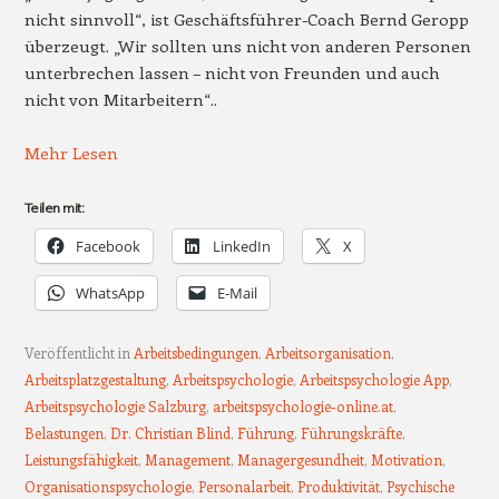
nicht sinnvoll“, ist Geschäftsführer-Coach Bernd Geropp
überzeugt. „Wir sollten uns nicht von anderen Personen
unterbrechen lassen – nicht von Freunden und auch
nicht von Mitarbeitern“..
Mehr Lesen
Teilen mit:
Facebook
LinkedIn
X
WhatsApp
E-Mail
Veröffentlicht in
Arbeitsbedingungen
,
Arbeitsorganisation
,
Arbeitsplatzgestaltung
,
Arbeitspsychologie
,
Arbeitspsychologie App
,
Arbeitspsychologie Salzburg
,
arbeitspsychologie-online.at
,
Belastungen
,
Dr. Christian Blind
,
Führung
,
Führungskräfte
,
Leistungsfähigkeit
,
Management
,
Managergesundheit
,
Motivation
,
Organisationspsychologie
,
Personalarbeit
,
Produktivität
,
Psychische