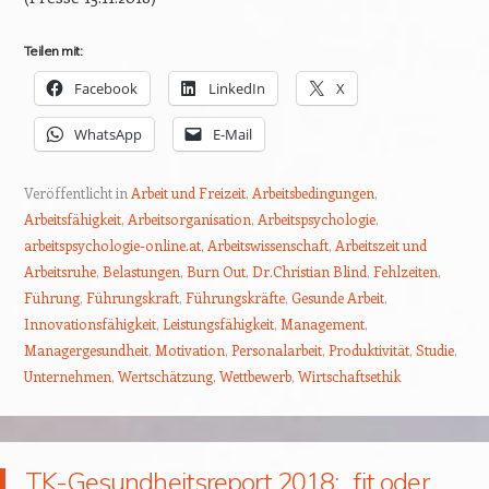
Teilen mit:
Facebook
LinkedIn
X
WhatsApp
E-Mail
Veröffentlicht in
Arbeit und Freizeit
,
Arbeitsbedingungen
,
Arbeitsfähigkeit
,
Arbeitsorganisation
,
Arbeitspsychologie
,
arbeitspsychologie-online.at
,
Arbeitswissenschaft
,
Arbeitszeit und
Arbeitsruhe
,
Belastungen
,
Burn Out
,
Dr.Christian Blind
,
Fehlzeiten
,
Führung
,
Führungskraft
,
Führungskräfte
,
Gesunde Arbeit
,
Innovationsfähigkeit
,
Leistungsfähigkeit
,
Management
,
Managergesundheit
,
Motivation
,
Personalarbeit
,
Produktivität
,
Studie
,
Unternehmen
,
Wertschätzung
,
Wettbewerb
,
Wirtschaftsethik
TK-Gesundheitsreport 2018: „fit oder