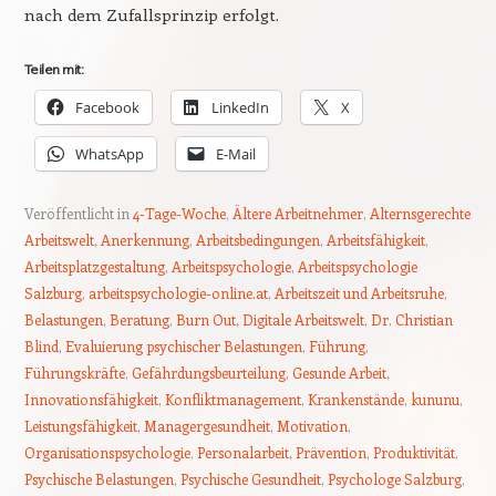
nach dem Zufallsprinzip erfolgt.
Teilen mit:
Facebook
LinkedIn
X
WhatsApp
E-Mail
Veröffentlicht in
4-Tage-Woche
,
Ältere Arbeitnehmer
,
Alternsgerechte
Arbeitswelt
,
Anerkennung
,
Arbeitsbedingungen
,
Arbeitsfähigkeit
,
Arbeitsplatzgestaltung
,
Arbeitspsychologie
,
Arbeitspsychologie
Salzburg
,
arbeitspsychologie-online.at
,
Arbeitszeit und Arbeitsruhe
,
Belastungen
,
Beratung
,
Burn Out
,
Digitale Arbeitswelt
,
Dr. Christian
Blind
,
Evaluierung psychischer Belastungen
,
Führung
,
Führungskräfte
,
Gefährdungsbeurteilung
,
Gesunde Arbeit
,
Innovationsfähigkeit
,
Konfliktmanagement
,
Krankenstände
,
kununu
,
Leistungsfähigkeit
,
Managergesundheit
,
Motivation
,
Organisationspsychologie
,
Personalarbeit
,
Prävention
,
Produktivität
,
Psychische Belastungen
,
Psychische Gesundheit
,
Psychologe Salzburg
,