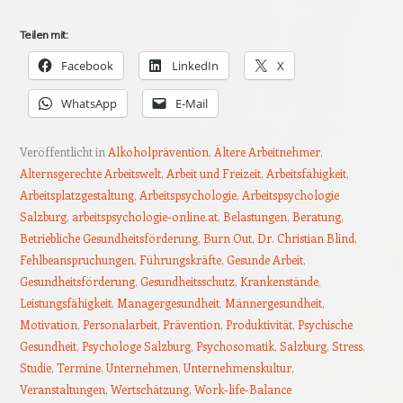
Teilen mit:
Facebook
LinkedIn
X
WhatsApp
E-Mail
Veröffentlicht in
Alkoholprävention
,
Ältere Arbeitnehmer
,
Alternsgerechte Arbeitswelt
,
Arbeit und Freizeit
,
Arbeitsfähigkeit
,
Arbeitsplatzgestaltung
,
Arbeitspsychologie
,
Arbeitspsychologie
Salzburg
,
arbeitspsychologie-online.at
,
Belastungen
,
Beratung
,
Betriebliche Gesundheitsförderung
,
Burn Out
,
Dr. Christian Blind
,
Fehlbeanspruchungen
,
Führungskräfte
,
Gesunde Arbeit
,
Gesundheitsförderung
,
Gesundheitsschutz
,
Krankenstände
,
Leistungsfähigkeit
,
Managergesundheit
,
Männergesundheit
,
Motivation
,
Personalarbeit
,
Prävention
,
Produktivität
,
Psychische
Gesundheit
,
Psychologe Salzburg
,
Psychosomatik
,
Salzburg
,
Stress
,
Studie
,
Termine
,
Unternehmen
,
Unternehmenskultur
,
Veranstaltungen
,
Wertschätzung
,
Work-life-Balance