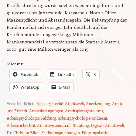
Krankschreibung wurde soeben wieder eingeführt und
gilt vorerst bis Jahresende. Kurzarbeit, Home-Office,
Maskenpflicht und Abstandsregeln: Die Bekämpfung der
Pandemie hat sich voriges Jahr deutlich auf die
Krankenstände ausgewirkt. 3,7 Millionen
Krankenstandsfälle verzeichnete die Statistik Austria
2020, gut eine Million weniger als 2019.
Teilen mit:
Facebook
LinkedIn
X
WhatsApp
E-Mail
Veröffentlicht in
Alternsgerechte Arbeitswelt
,
Anerkennung
,
Arbeit
und Freizeit
,
Arbeitsbedingungen
,
Arbeitsplatzgestaltung
,
Arbeitspsychologie Salzburg
,
arbeitspsychologie-online.at
,
Arbeitssicherheit
,
Arbeitswissenschaft
,
Beratung
,
Digitale Arbeitswelt
,
Dr. Christian Blind
,
Fehlbeanspruchungen
,
Führungskräfte
,