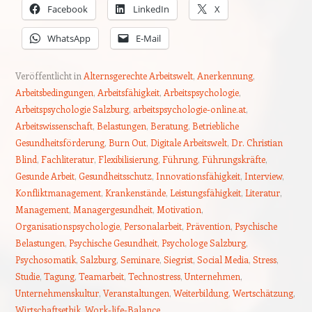
Facebook
LinkedIn
X
WhatsApp
E-Mail
Veröffentlicht in
Alternsgerechte Arbeitswelt
,
Anerkennung
,
Arbeitsbedingungen
,
Arbeitsfähigkeit
,
Arbeitspsychologie
,
Arbeitspsychologie Salzburg
,
arbeitspsychologie-online.at
,
Arbeitswissenschaft
,
Belastungen
,
Beratung
,
Betriebliche
Gesundheitsförderung
,
Burn Out
,
Digitale Arbeitswelt
,
Dr. Christian
Blind
,
Fachliteratur
,
Flexibilisierung
,
Führung
,
Führungskräfte
,
Gesunde Arbeit
,
Gesundheitsschutz
,
Innovationsfähigkeit
,
Interview
,
Konfliktmanagement
,
Krankenstände
,
Leistungsfähigkeit
,
Literatur
,
Management
,
Managergesundheit
,
Motivation
,
Organisationspsychologie
,
Personalarbeit
,
Prävention
,
Psychische
Belastungen
,
Psychische Gesundheit
,
Psychologe Salzburg
,
Psychosomatik
,
Salzburg
,
Seminare
,
Siegrist
,
Social Media
,
Stress
,
Studie
,
Tagung
,
Teamarbeit
,
Technostress
,
Unternehmen
,
Unternehmenskultur
,
Veranstaltungen
,
Weiterbildung
,
Wertschätzung
,
Wirtschaftsethik
,
Work-life-Balance