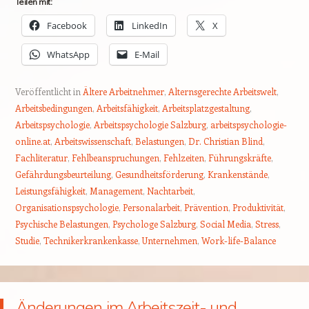
Teilen mit:
Facebook
LinkedIn
X
WhatsApp
E-Mail
Veröffentlicht in
Ältere Arbeitnehmer
,
Alternsgerechte Arbeitswelt
,
Arbeitsbedingungen
,
Arbeitsfähigkeit
,
Arbeitsplatzgestaltung
,
Arbeitspsychologie
,
Arbeitspsychologie Salzburg
,
arbeitspsychologie-
online.at
,
Arbeitswissenschaft
,
Belastungen
,
Dr. Christian Blind
,
Fachliteratur
,
Fehlbeanspruchungen
,
Fehlzeiten
,
Führungskräfte
,
Gefährdungsbeurteilung
,
Gesundheitsförderung
,
Krankenstände
,
Leistungsfähigkeit
,
Management
,
Nachtarbeit
,
Organisationspsychologie
,
Personalarbeit
,
Prävention
,
Produktivität
,
Psychische Belastungen
,
Psychologe Salzburg
,
Social Media
,
Stress
,
Studie
,
Technikerkrankenkasse
,
Unternehmen
,
Work-life-Balance
Änderungen im Arbeitszeit- und