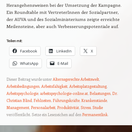
Herangehensweisen bei der Umsetzung der Kampagne.
Ein Roundtable mit VertreterInnen der Sozialpartner,
der AUVA und des Sozialministeriums zeigte erreichte
Meilensteine, aber auch Verbesserungspotentiale auf.
Teilen mit:
Facebook
LinkedIn
X
WhatsApp
E-Mail
Dieser Beitrag wurde unter
Alternsgerechte Arbeitswelt
,
Arbeitsbedingungen
,
Arbeitsfähigkeit
,
Arbeitsplatzgestaltung
,
Arbeitspsychologie
,
arbeitspsychologie-online.at
,
Belastungen
,
Dr.
Christian Blind
,
Fehlzeiten
,
Führungskräfte
,
Krankenstände
,
Management
,
Personalarbeit
,
Produktivität
,
Stress
,
Studie
veröffentlicht. Setze ein Lesezeichen auf den
Permanentlink
.