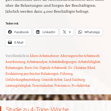
über die Belastungen und Sorgen der Beschäftigten.
Jährlich werden dazu 4.000 Beschäftigte befragt.
Teilen mit:
Facebook
LinkedIn
X
WhatsApp
E-Mail
Veröffentlicht in
Ältere Arbeitnehmer
,
Alternsgerechte Arbeitswelt
,
Anerkennung
,
Arbeitsanalyse
,
Arbeitsbedingungen
,
Arbeitsfähigkeit
,
Belastungen
,
Burn Out
,
Digitale Arbeitswelt
,
Dr. Christian Blind
,
Evaluierung psychischer Belastungen
,
Führung
,
Gefährdungsbeurteilung
,
Gesunde Arbeit
,
Land Salzburg
,
Leistungsfähigkeit
,
Personalarbeit
,
Prävention
,
Produktivität
Studie zu 4-Tage-Woche