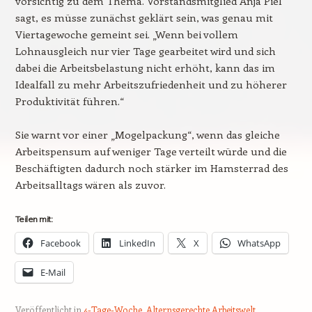
vorsichtig zu dem Thema. Vorstandsmitglied Anja Piel
sagt, es müsse zunächst geklärt sein, was genau mit
Viertagewoche gemeint sei. „Wenn bei vollem
Lohnausgleich nur vier Tage gearbeitet wird und sich
dabei die Arbeitsbelastung nicht erhöht, kann das im
Idealfall zu mehr Arbeitszufriedenheit und zu höherer
Produktivität führen.“
Sie warnt vor einer „Mogelpackung“, wenn das gleiche
Arbeitspensum auf weniger Tage verteilt würde und die
Beschäftigten dadurch noch stärker im Hamsterrad des
Arbeitsalltags wären als zuvor.
Teilen mit:
Facebook
LinkedIn
X
WhatsApp
E-Mail
Veröffentlicht in
4-Tage-Woche
,
Alternsgerechte Arbeitswelt
,