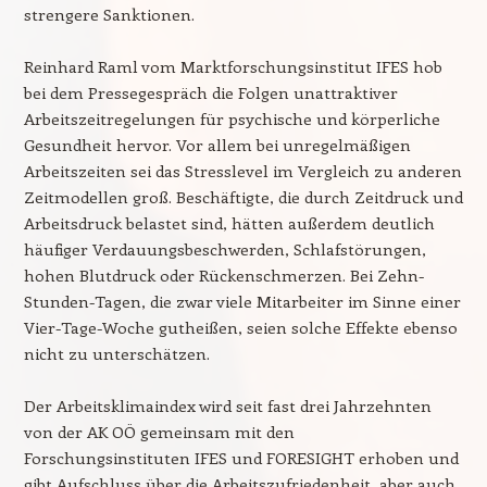
strengere Sanktionen.
Reinhard Raml vom Marktforschungsinstitut IFES hob
bei dem Pressegespräch die Folgen unattraktiver
Arbeitszeitregelungen für psychische und körperliche
Gesundheit hervor. Vor allem bei unregelmäßigen
Arbeitszeiten sei das Stresslevel im Vergleich zu anderen
Zeitmodellen groß. Beschäftigte, die durch Zeitdruck und
Arbeitsdruck belastet sind, hätten außerdem deutlich
häufiger Verdauungsbeschwerden, Schlafstörungen,
hohen Blutdruck oder Rückenschmerzen. Bei Zehn-
Stunden-Tagen, die zwar viele Mitarbeiter im Sinne einer
Vier-Tage-Woche gutheißen, seien solche Effekte ebenso
nicht zu unterschätzen.
Der Arbeitsklimaindex wird seit fast drei Jahrzehnten
von der AK OÖ gemeinsam mit den
Forschungsinstituten IFES und FORESIGHT erhoben und
gibt Aufschluss über die Arbeitszufriedenheit, aber auch