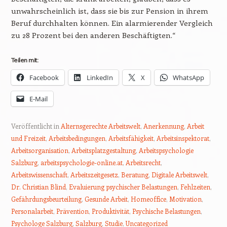
unwahrscheinlich ist, dass sie bis zur Pension in ihrem
Beruf durchhalten können. Ein alarmierender Vergleich
zu 28 Prozent bei den anderen Beschäftigten.“
Teilen mit:
Facebook
LinkedIn
X
WhatsApp
E-Mail
Veröffentlicht in
Alternsgerechte Arbeitswelt
,
Anerkennung
,
Arbeit
und Freizeit
,
Arbeitsbedingungen
,
Arbeitsfähigkeit
,
Arbeitsinspektorat
,
Arbeitsorganisation
,
Arbeitsplatzgestaltung
,
Arbeitspsychologie
Salzburg
,
arbeitspsychologie-online.at
,
Arbeitsrecht
,
Arbeitswissenschaft
,
Arbeitszeitgesetz
,
Beratung
,
Digitale Arbeitswelt
,
Dr. Christian Blind
,
Evaluierung psychischer Belastungen
,
Fehlzeiten
,
Gefährdungsbeurteilung
,
Gesunde Arbeit
,
Homeoffice
,
Motivation
,
Personalarbeit
,
Prävention
,
Produktivität
,
Psychische Belastungen
,
Psychologe Salzburg
,
Salzburg
,
Studie
,
Uncategorized