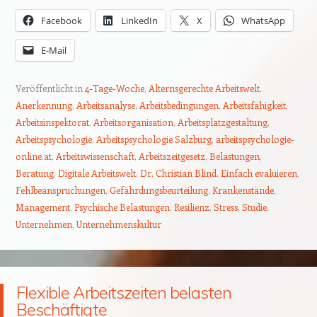
Facebook
LinkedIn
X
WhatsApp
E-Mail
Veröffentlicht in
4-Tage-Woche
,
Alternsgerechte Arbeitswelt
,
Anerkennung
,
Arbeitsanalyse
,
Arbeitsbedingungen
,
Arbeitsfähigkeit
,
Arbeitsinspektorat
,
Arbeitsorganisation
,
Arbeitsplatzgestaltung
,
Arbeitspsychologie
,
Arbeitspsychologie Salzburg
,
arbeitspsychologie-
online.at
,
Arbeitswissenschaft
,
Arbeitszeitgesetz
,
Belastungen
,
Beratung
,
Digitale Arbeitswelt
,
Dr. Christian Blind
,
Einfach evaluieren
,
Fehlbeanspruchungen
,
Gefährdungsbeurteilung
,
Krankenstände
,
Management
,
Psychische Belastungen
,
Resilienz
,
Stress
,
Studie
,
Unternehmen
,
Unternehmenskultur
Flexible Arbeitszeiten belasten
Beschäftigte