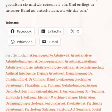
gestalten sie und wir setzen sie ein. Und es liegt in
unserer Hand zu entscheiden, wie wir das tun.“
Teilen mit:
Facebook
LinkedIn
X
WhatsApp
E-Mail
Veröffentlicht in
Alternsgerechte Arbeitswelt
,
Arbeitsanalyse
,
Arbeitsbedingungen
,
Arbeitsorganisation
,
Arbeitsplatzgestaltung
,
Arbeitspsychologie
,
arbeitspsychologie-online.at
,
Arbeitswissenschaft
,
Artificial Intelligence
,
Digitale Arbeitswelt
,
Digitalisierung
,
Dr.
Christian Blind
,
Dr.Christian Blind
,
Evaluierung psychischer
Belastungen
,
Flexibilisierung
,
Führung
,
Gefährdungsbeurteilung
,
Gesunde Arbeit
,
Innovationsfähigkeit
,
Internetnutzung
,
KI - Teaming
,
Künstliche Intelligenz
,
Mensch-Maschine-Systeme
,
Motivation
,
Organisationspsychologie
,
Personalarbeit
,
Produktivität
,
Psychische
Belastungen
,
Psychologe Salzburg
,
Salzburg AG
,
Seminare
,
Social