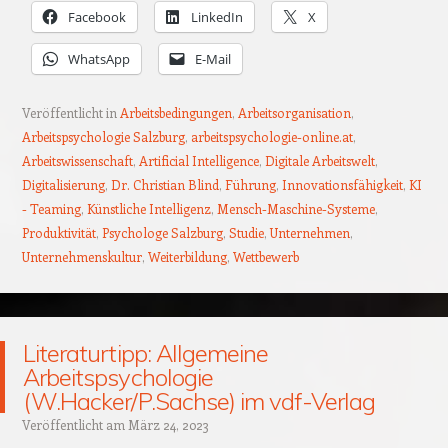
Facebook
LinkedIn
X
WhatsApp
E-Mail
Veröffentlicht in
Arbeitsbedingungen
,
Arbeitsorganisation
,
Arbeitspsychologie Salzburg
,
arbeitspsychologie-online.at
,
Arbeitswissenschaft
,
Artificial Intelligence
,
Digitale Arbeitswelt
,
Digitalisierung
,
Dr. Christian Blind
,
Führung
,
Innovationsfähigkeit
,
KI
- Teaming
,
Künstliche Intelligenz
,
Mensch-Maschine-Systeme
,
Produktivität
,
Psychologe Salzburg
,
Studie
,
Unternehmen
,
Unternehmenskultur
,
Weiterbildung
,
Wettbewerb
Literaturtipp: Allgemeine
Arbeitspsychologie
(W.Hacker/P.Sachse) im vdf-Verlag
Veröffentlicht am
März 24, 2023