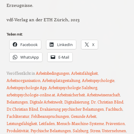
Erzeugnisse.
vdf-Verlag an der ETH Zürich, 2023
Teilen mit:
Facebook
LinkedIn
X
WhatsApp
E-Mail
Veröffentlicht in
Arbeitsbedingungen
,
Arbeitsfähigkeit
,
Arbeitsorganisation
,
Arbeitsplatzgestaltung
,
Arbeitspsychologie
,
Arbeitspsychologie App
,
Arbeitspsychologie Salzburg
,
arbeitspsychologie-online.at
,
Arbeitssicherheit
,
Arbeitswissenschaft
,
Belastungen
,
Digitale Arbeitswelt
,
Digitalisierung
,
Dr. Christian Blind
,
Dr.Christian Blind
,
Evaluierung psychischer Belastungen
,
Fachbuch
,
Fachliteratur
,
Fehlbeanspruchungen
,
Gesunde Arbeit
,
Leistungsfähigkeit
,
Leitfaden
,
Mensch-Maschine-Systeme
,
Prävention
,
Produktivität
,
Psychische Belastungen
,
Salzburg
,
Stress
,
Unternehmen
,