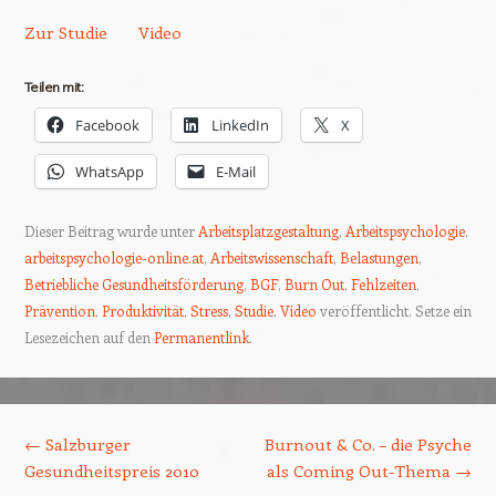
Zur Studie
Video
Teilen mit:
Facebook
LinkedIn
X
WhatsApp
E-Mail
Dieser Beitrag wurde unter
Arbeitsplatzgestaltung
,
Arbeitspsychologie
,
arbeitspsychologie-online.at
,
Arbeitswissenschaft
,
Belastungen
,
Betriebliche Gesundheitsförderung
,
BGF
,
Burn Out
,
Fehlzeiten
,
Prävention
,
Produktivität
,
Stress
,
Studie
,
Video
veröffentlicht. Setze ein
Lesezeichen auf den
Permanentlink
.
Beitrags-Navigation
←
Salzburger
Burnout & Co. – die Psyche
Gesundheitspreis 2010
als Coming Out-Thema
→