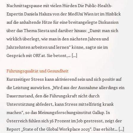
Nachmittagspause mit vielen Hürden Die Public-Health-
Expertin Daniela Haluza von der MedUni Wien ist im Hinblick
auf die anhaltende Hitze für eine breitangelegte Diskussion
über das Thema Siesta und darüber hinaus: „Damit man sich
wirklich überlegt, wie man in den nächsten Jahren und
Jahrzehnten arbeiten und lernen“ könne, sagte sie im
Gespräch mit ORF.at. Sie betont,… […]
Führungsqualität und Gesundheit
Kurzzeitiger Stress kann aktivierend sein und sich positiv auf
die Leistung auswirken. „Wird aus der Ausnahme allerdings ein
Dauerzustand, den die Führungskraft nicht durch
Unterstützung abfedert, kann Stress mittelfristig krank
machen“, so das Meinungsforschungsinstitut Gallup. In
Österreich fühlen sich 36 Prozent im Job gestresst, zeigt der
Report „State of the Global Workplace 2023“. Das erhöht… […]