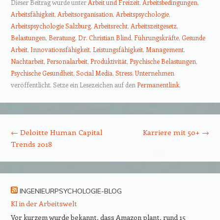
Dieser Beitrag wurde unter
Arbeit und Freizeit
,
Arbeitsbedingungen
,
Arbeitsfähigkeit
,
Arbeitsorganisation
,
Arbeitspsychologie
,
Arbeitspsychologie Salzburg
,
Arbeitsrecht
,
Arbeitszeitgesetz
,
Belastungen
,
Beratung
,
Dr. Christian Blind
,
Führungskräfte
,
Gesunde
Arbeit
,
Innovationsfähigkeit
,
Leistungsfähigkeit
,
Management
,
Nachtarbeit
,
Personalarbeit
,
Produktivität
,
Psychische Belastungen
,
Psychische Gesundheit
,
Social Media
,
Stress
,
Unternehmen
veröffentlicht. Setze ein Lesezeichen auf den
Permanentlink
.
Beitrags-Navigation
←
Deloitte Human Capital
Karriere mit 50+
→
Trends 2018
INGENIEURPSYCHOLOGIE-BLOG
KI in der Arbeitswelt
Vor kurzem wurde bekannt, dass Amazon plant, rund 15