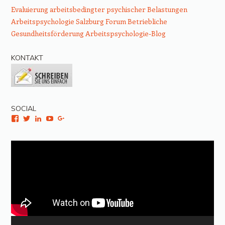
Evaluierung arbeitsbedingter psychischer Belastungen
Arbeitspsychologie Salzburg
Forum Betriebliche
Gesundheitsförderung
Arbeitspsychologie-Blog
KONTAKT
SOCIAL
Facebook
Twitter
LinkedIn
YouTube
Google+
Video-
Player