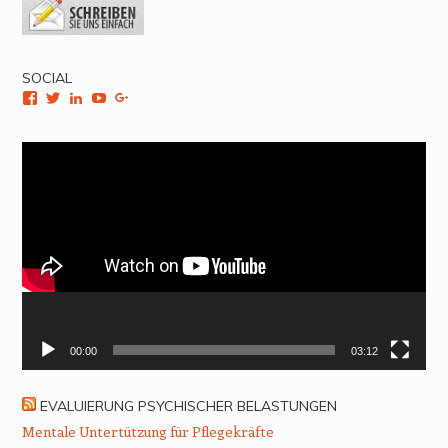
SOCIAL
Facebook
Twitter
LinkedIn
YouTube
Google+
Video-
Player
00:00
03:12
EVALUIERUNG PSYCHISCHER BELASTUNGEN
Mentale Untertützung für Pflegekräfte