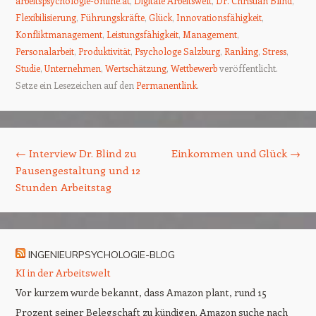
arbeitspsychologie-online.at
,
Digitale Arbeitswelt
,
Dr. Christian Blind
,
Flexibilisierung
,
Führungskräfte
,
Glück
,
Innovationsfähigkeit
,
Konfliktmanagement
,
Leistungsfähigkeit
,
Management
,
Personalarbeit
,
Produktivität
,
Psychologe Salzburg
,
Ranking
,
Stress
,
Studie
,
Unternehmen
,
Wertschätzung
,
Wettbewerb
veröffentlicht.
Setze ein Lesezeichen auf den
Permanentlink
.
Beitrags-Navigation
←
Interview Dr. Blind zu
Einkommen und Glück
→
Pausengestaltung und 12
Stunden Arbeitstag
INGENIEURPSYCHOLOGIE-BLOG
KI in der Arbeitswelt
Vor kurzem wurde bekannt, dass Amazon plant, rund 15
Prozent seiner Belegschaft zu kündigen. Amazon suche nach