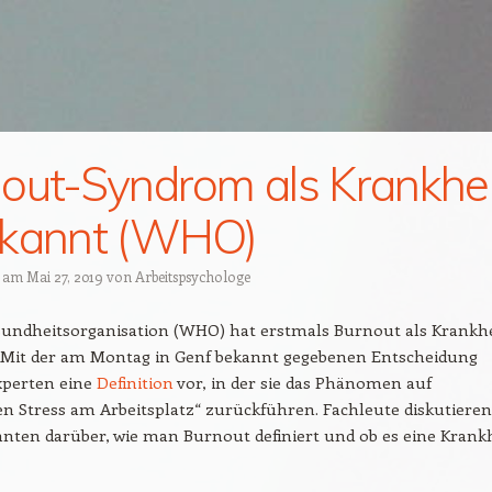
out-Syndrom als Krankhei
rkannt (WHO)
t am
Mai 27, 2019
von
Arbeitspsychologe
sundheitsorganisation (WHO) hat erstmals Burnout als Krankhe
 Mit der am Montag in Genf bekannt gegebenen Entscheidung
xperten eine
Definition
vor, in der sie das Phänomen auf
n Stress am Arbeitsplatz“ zurückführen. Fachleute diskutieren
hnten darüber, wie man Burnout definiert und ob es eine Krank