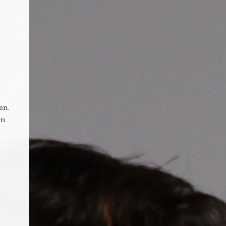
en.
im