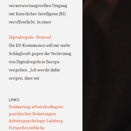
verantwortungsvollen Umgang
mit künstlicher Intelligenz (KI)
veröffentlicht. In einer
Digitalregeln – Brüssel
Die EU-Kommission will mit mehr
Schlagkraft gegen die Verletzung
von Digitalregeln in Europa
vorgehen. „Ich werde dafür
sorgen, dass wir
LINKS
Evaluierung arbeitsbedingter
psychischer Belastungen
Arbeitspsychologie Salzburg
Forum Betriebliche