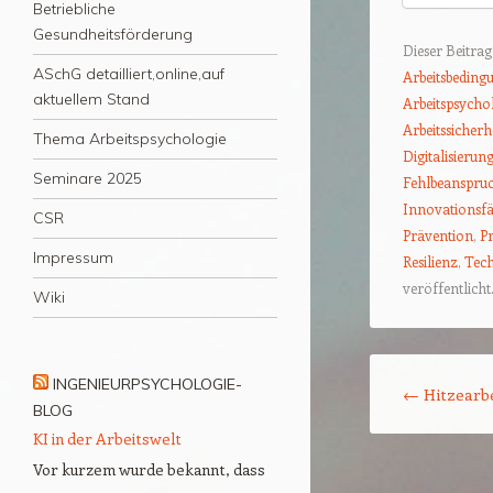
Betriebliche
Gesundheitsförderung
Dieser Beitra
ASchG detailliert,online,auf
Arbeitsbeding
aktuellem Stand
Arbeitspsycho
Arbeitssicherh
Thema Arbeitspsychologie
Digitalisierun
Seminare 2025
Fehlbeanspru
Innovationsfä
CSR
Prävention
,
Pr
Impressum
Resilienz
,
Tech
veröffentlicht
Wiki
Beitrags-Naviga
INGENIEURPSYCHOLOGIE-
←
Hitzearbe
BLOG
KI in der Arbeitswelt
Vor kurzem wurde bekannt, dass