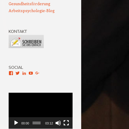
Gesundheitsförderung
Arbeitspsychologie-Blog
KONTAKT
SOCIAL
Facebook
Twitter
LinkedIn
YouTube
Google+
Video-
Player
00:00
03:12