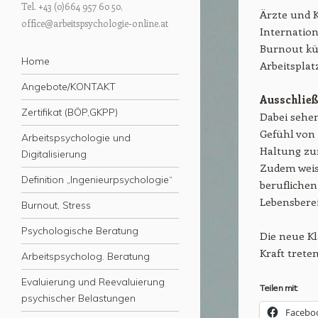
Tel. +43 (0)664 957 60 50,
Ärzte und K
office@arbeitspsychologie-online.at
Internation
Burnout kü
Menü
Zum Inhalt springen
Home
Arbeitsplatz
Angebote/KONTAKT
Ausschließ
Zertifikat (BÖP,GKPP)
Dabei sehen
Gefühl von
Arbeitspsychologie und
Haltung zum
Digitalisierung
Zudem weist
Definition „Ingenieurpsychologie“
berufliche
Lebensberei
Burnout, Stress
Psychologische Beratung
Die neue Kl
Kraft treten
Arbeitspsycholog. Beratung
Evaluierung und Reevaluierung
Teilen mit:
psychischer Belastungen
Facebo