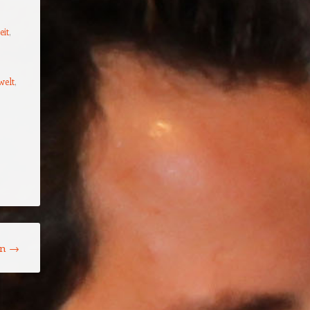
eit
,
welt
,
on
→