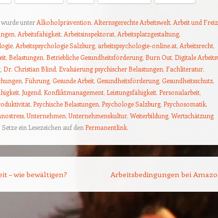
g wurde unter
Alkoholprävention
,
Alternsgerechte Arbeitswelt
,
Arbeit und Freiz
ungen
,
Arbeitsfähigkeit
,
Arbeitsinspektorat
,
Arbeitsplatzgestaltung
,
logie
,
Arbeitspsychologie Salzburg
,
arbeitspsychologie-online.at
,
Arbeitsrecht
,
eit
,
Belastungen
,
Betriebliche Gesundheitsförderung
,
Burn Out
,
Digitale Arbeits
g
,
Dr. Christian Blind
,
Evaluierung psychischer Belastungen
,
Fachliteratur
,
chungen
,
Führung
,
Gesunde Arbeit
,
Gesundheitsförderung
,
Gesundheitsschutz
,
higkeit
,
Jugend
,
Konfliktmanagement
,
Leistungsfähigkeit
,
Personalarbeit
,
oduktivität
,
Psychische Belastungen
,
Psychologe Salzburg
,
Psychosomatik
,
nostress
,
Unternehmen
,
Unternehmenskultur
,
Weiterbildung
,
Wertschätzung
. Setze ein Lesezeichen auf den
Permanentlink
.
tion
it – wie bewältigen?
Arbeitsbedingungen bei Amaz