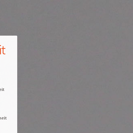
t
it
heit