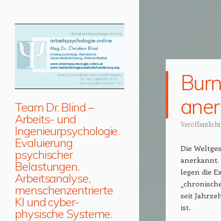
Burn
ane
Team Dr. Blind –
Arbeits- und
Veröffentlich
Ingenieurpsychologie.
Evaluierung
Die Weltge
psychischer
anerkannt.
Belastungen.
legen die E
Arbeitsanalyse,
„chronische
menschenzentrierte
seit Jahrze
KI und cyber-
ist.
physische Systeme.