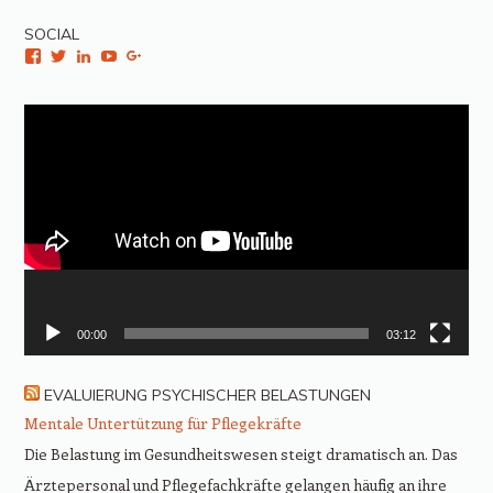
SOCIAL
Facebook
Twitter
LinkedIn
YouTube
Google+
Video-
Player
00:00
03:12
EVALUIERUNG PSYCHISCHER BELASTUNGEN
Mentale Untertützung für Pflegekräfte
Die Belastung im Gesundheitswesen steigt dramatisch an. Das
Ärztepersonal und Pflegefachkräfte gelangen häufig an ihre