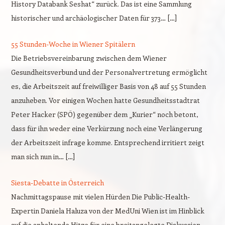
History Databank Seshat“ zurück. Das ist eine Sammlung
historischer und archäologischer Daten für 373… […]
55 Stunden-Woche in Wiener Spitälern
Die Betriebsvereinbarung zwischen dem Wiener
Gesundheitsverbund und der Personalvertretung ermöglicht
es, die Arbeitszeit auf freiwilliger Basis von 48 auf 55 Stunden
anzuheben. Vor einigen Wochen hatte Gesundheitsstadtrat
Peter Hacker (SPÖ) gegenüber dem „Kurier“ noch betont,
dass für ihn weder eine Verkürzung noch eine Verlängerung
der Arbeitszeit infrage komme. Entsprechend irritiert zeigt
man sich nun in… […]
Siesta-Debatte in Österreich
Nachmittagspause mit vielen Hürden Die Public-Health-
Expertin Daniela Haluza von der MedUni Wien ist im Hinblick
auf die anhaltende Hitze für eine breitangelegte Diskussion