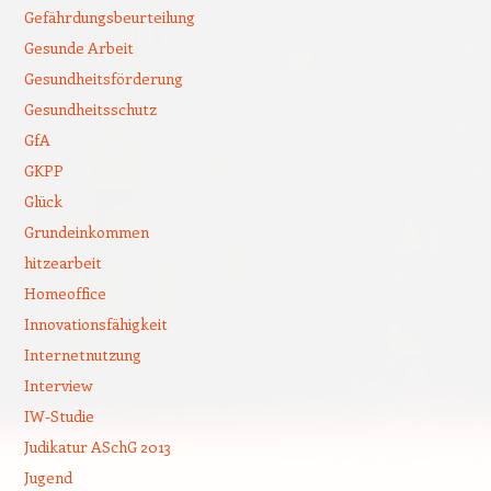
Gefährdungsbeurteilung
Gesunde Arbeit
Gesundheitsförderung
Gesundheitsschutz
GfA
GKPP
Glück
Grundeinkommen
hitzearbeit
Homeoffice
Innovationsfähigkeit
Internetnutzung
Interview
IW-Studie
Judikatur ASchG 2013
Jugend