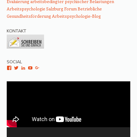
Evaluierung arbeitsbedingter psychischer Belastungen
Arbeitspsychologie Salzburg
Forum Betriebliche
Gesundheitsförderung
Arbeitspsychologie-Blog
KONTAKT
SOCIAL
Facebook
Twitter
LinkedIn
YouTube
Google+
Video-
Player