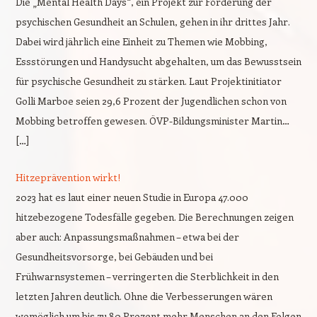
Die „Mental Health Days“, ein Projekt zur Förderung der
psychischen Gesundheit an Schulen, gehen in ihr drittes Jahr.
Dabei wird jährlich eine Einheit zu Themen wie Mobbing,
Essstörungen und Handysucht abgehalten, um das Bewusstsein
für psychische Gesundheit zu stärken. Laut Projektinitiator
Golli Marboe seien 29,6 Prozent der Jugendlichen schon von
Mobbing betroffen gewesen. ÖVP-Bildungsminister Martin…
[…]
Hitzeprävention wirkt!
2023 hat es laut einer neuen Studie in Europa 47.000
hitzebezogene Todesfälle gegeben. Die Berechnungen zeigen
aber auch: Anpassungsmaßnahmen – etwa bei der
Gesundheitsvorsorge, bei Gebäuden und bei
Frühwarnsystemen – verringerten die Sterblichkeit in den
letzten Jahren deutlich. Ohne die Verbesserungen wären
womöglich um bis zu 80 Prozent mehr Menschen an den Folgen