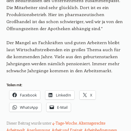
den Bedürfnissen des Unternehmens zusammenpasst.
Die Mitarbeiter sind sehr glücklich. Dort ist es ein
Produktionsbetrieb. Hier im pharmazeutischen
Großhandel ist das schon schwieriger, weil wir ja von den
Öffnungszeiten der Apotheken abhängig sind.“
Der Mangel an Fachkräften und guten Arbeitern bleibt
laut Wirtschaftstreibenden ein großes Thema auch für
die kommenden Jahre. Viele aus den geburtenstarken
Jahrgängen werden nämlich pensioniert. Immer mehr
schwache Jahrgänge kommen in den Arbeitsmarkt.
Teilen mit:
Facebook
LinkedIn
X
WhatsApp
E-Mail
Dieser Beitrag wurde unter
4-Tage-Woche
,
Alternsgerechte
Arbeitswelt
,
Anerkennung
,
Arbeit und Freizeit
,
Arbeitsbedingungen
,