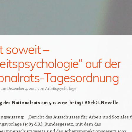
st soweit –
eitspsychologie“ auf der
onalrats-Tagesordnung
t am
Dezember 4, 2012
von
Arbeitspsychologe
g des Nationalrats am 5.12.2012 bringt ASchG-Novelle
ngsauszug: „Bericht des Ausschusses für Arbeit und Soziales 
ngsvorlage (1983 d.B.): Bundesgesetz, mit dem das
erInnenschutzgesetz und das Arbeitsinspektionsgesetz 1993