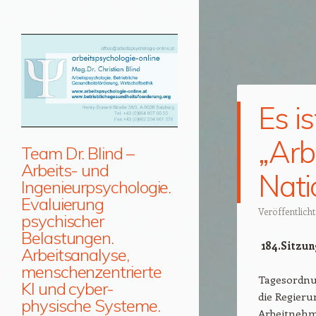
Es i
„Arb
Team Dr. Blind –
Arbeits- und
Nati
Ingenieurpsychologie.
Evaluierung
Veröffentlich
psychischer
Belastungen.
184.Sitzun
Arbeitsanalyse,
menschenzentrierte
Tagesordnu
KI und cyber-
die Regieru
physische Systeme.
Arbeitnehm