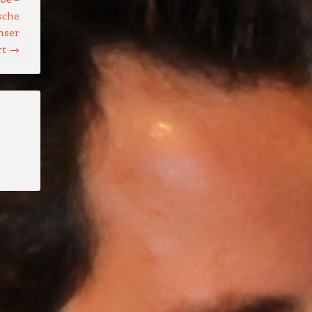
sche
nser
rt
→