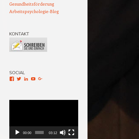
Gesundheitsförderung
Arbeitspsychologie-Blog
KONTAKT
SOCIAL
Facebook
Twitter
LinkedIn
YouTube
Google+
Video-
Player
00:00
03:12