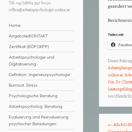
Tel. +43 (0)664 957 60 50,
geändert we
office@arbeitspsychologie-online.at
Berichters
Menü
Zum Inhalt springen
Home
Teilen mit:
Angebote/KONTAKT
Facebo
Zertifikat (BÖP,GKPP)
Arbeitspsychologie und
Dieser Beitra
Digitalisierung
Arbeitsplatzge
Definition „Ingenieurpsychologie“
online.at
,
Arbe
Out
,
Dr. Chris
Burnout, Stress
Leistungsfähig
Psychologische Beratung
veröffentlicht
Arbeitspsycholog. Beratung
Beitrags-Naviga
Evaluierung und Reevaluierung
psychischer Belastungen
←
ASchG-No
Gesetzesbes