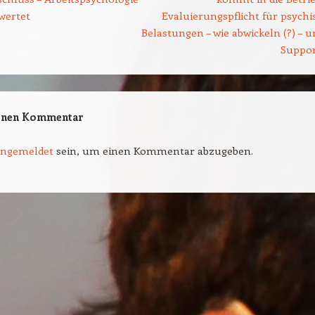
wertet
Evaluierungspflicht für psychi
Belastungen – wie abwickeln (?) – u
Suppo
einen Kommentar
angemeldet
sein, um einen Kommentar abzugeben.