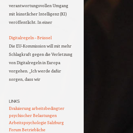
verantwortungsvollen Umgang
mit künstlicher Intelligenz (KI)
veröffentlicht. In einer
Digitalregeln – Brüssel
Die EU-Kommission will mit mehr
Schlagkraft gegen die Verletzung
von Digitalregeln in Europa
vorgehen. „Ich werde dafür
sorgen, dass wir
LINKS
Evaluierung arbeitsbedingter
psychischer Belastungen
Arbeitspsychologie Salzburg
Forum Betriebliche