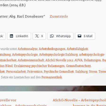
rden (2024 d.B.)
tatter: Abg. Karl Donabauer“
Zusatzinfo
ok
LinkedIn
X
WhatsApp
E-Mail
g wurde unter
Arbeitsanalyse
,
Arbeitsbedingungen
,
Arbeitsfähigkeit
,
staltung
,
Arbeitspsychologie
,
Arbeitspsychologie Salzburg
,
arbeitspsychologie-
itssicherheit
,
Arbeitswissenschaft
,
ASchG Novelle 2012
,
AUVA
,
Belastungen
,
Bu
tian Blind
,
Evaluierung psychischer Belastungen
,
Gesundheitsschutz
,
keit
,
Personalarbeit
,
Prävention
,
Psychische Gesundheit
,
Salzburg
,
Stress
,
Term
. Setze ein Lesezeichen auf den
Permanentlink
.
tion
velle vor
ASchG-Novelle – Arbeitspsychol
chluss – Arbeitspsychologie
kommt in die Betrie