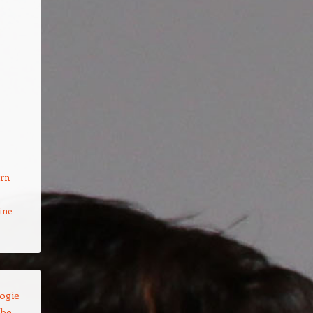
rn
ine
ogie
be –