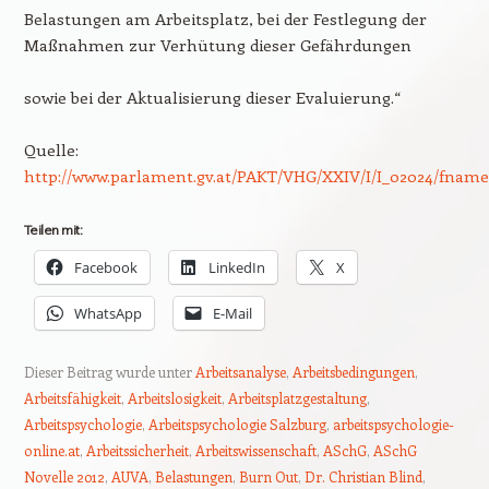
Belastungen am Arbeitsplatz, bei der Festlegung der
Maßnahmen zur Verhütung dieser Gefährdungen
sowie bei der Aktualisierung dieser Evaluierung.“
Quelle:
http://www.parlament.gv.at/PAKT/VHG/XXIV/I/I_02024/fname_
Teilen mit:
Facebook
LinkedIn
X
WhatsApp
E-Mail
Dieser Beitrag wurde unter
Arbeitsanalyse
,
Arbeitsbedingungen
,
Arbeitsfähigkeit
,
Arbeitslosigkeit
,
Arbeitsplatzgestaltung
,
Arbeitspsychologie
,
Arbeitspsychologie Salzburg
,
arbeitspsychologie-
online.at
,
Arbeitssicherheit
,
Arbeitswissenschaft
,
ASchG
,
ASchG
Novelle 2012
,
AUVA
,
Belastungen
,
Burn Out
,
Dr. Christian Blind
,