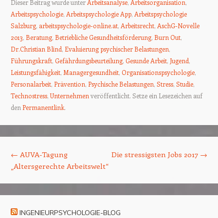
Dieser Beitrag wurde unter
Arbeitsanalyse
,
Arbeitsorganisation
,
Arbeitspsychologie
,
Arbeitspsychologie App
,
Arbeitspsychologie
Salzburg
,
arbeitspsychologie-online.at
,
Arbeitsrecht
,
AschG-Novelle
2013
,
Beratung
,
Betriebliche Gesundheitsförderung
,
Burn Out
,
Dr.Christian Blind
,
Evaluierung psychischer Belastungen
,
Führungskraft
,
Gefährdungsbeurteilung
,
Gesunde Arbeit
,
Jugend
,
Leistungsfähigkeit
,
Managergesundheit
,
Organisationspsychologie
,
Personalarbeit
,
Prävention
,
Psychische Belastungen
,
Stress
,
Studie
,
Technostress
,
Unternehmen
veröffentlicht. Setze ein Lesezeichen auf
den
Permanentlink
.
Beitrags-Navigation
←
AUVA-Tagung
Die stressigsten Jobs 2017
→
„Altersgerechte Arbeitswelt“
INGENIEURPSYCHOLOGIE-BLOG