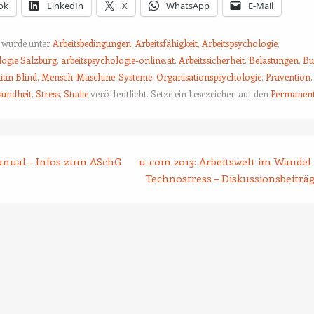
ok
LinkedIn
X
WhatsApp
E-Mail
g wurde unter
Arbeitsbedingungen
,
Arbeitsfähigkeit
,
Arbeitspsychologie
,
logie Salzburg
,
arbeitspsychologie-online.at
,
Arbeitssicherheit
,
Belastungen
,
Bu
tian Blind
,
Mensch-Maschine-Systeme
,
Organisationspsychologie
,
Prävention
,
sundheit
,
Stress
,
Studie
veröffentlicht. Setze ein Lesezeichen auf den
Permanent
tion
ual – Infos zum ASchG
u-com 2013: Arbeitswelt im Wandel
Technostress – Diskussionsbeiträ