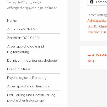
Facebo
Tel. +43 (0)664 957 60 50,
office@arbeitspsychologie-online.at
Dieser Beitra
Menü
Arbeitspsycho
Zum Inhalt springen
Home
Out
,
Dr. Chris
Angebote/KONTAKT
Psychische Ge
Zertifikat (BÖP,GKPP)
Arbeitspsychologie und
Beitrags-Naviga
Digitalisierung
←
AUVA-Man
2013
Definition „Ingenieurpsychologie“
Burnout, Stress
Psychologische Beratung
Arbeitspsycholog. Beratung
Evaluierung und Reevaluierung
psychischer Belastungen