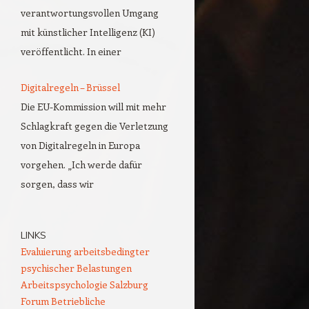
verantwortungsvollen Umgang
mit künstlicher Intelligenz (KI)
veröffentlicht. In einer
Digitalregeln – Brüssel
Die EU-Kommission will mit mehr
Schlagkraft gegen die Verletzung
von Digitalregeln in Europa
vorgehen. „Ich werde dafür
sorgen, dass wir
LINKS
Evaluierung arbeitsbedingter
psychischer Belastungen
Arbeitspsychologie Salzburg
Forum Betriebliche