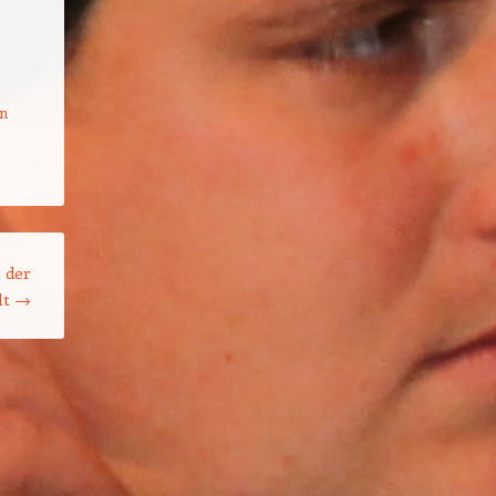
an
n der
lt
→