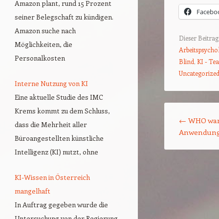
Amazon plant, rund 15 Prozent
Facebo
seiner Belegschaft zu kündigen.
Amazon suche nach
Dieser Beitra
Möglichkeiten, die
Arbeitspsycho
Personalkosten
Blind
,
KI - Te
Uncategorize
Interne Nutzung von KI
Eine aktuelle Studie des IMC
Beitrags-Naviga
Krems kommt zu dem Schluss,
←
WHO warn
dass die Mehrheit aller
Anwendun
Büroangestellten künstliche
Intelligenz (KI) nutzt, ohne
KI-Wissen in Österreich
mangelhaft
In Auftrag gegeben wurde die
Untersuchung von der Regierung,