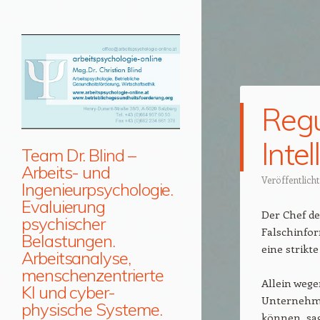
Regu
Intel
Team Dr. Blind –
Arbeits- und
Veröffentlich
Ingenieurpsychologie.
Evaluierung
Der Chef de
psychischer
Falschinfor
Belastungen.
eine strikt
Arbeitsanalyse,
menschenzentrierte
Allein wege
KI und cyber-
Unternehme
physische Systeme.
können, sa