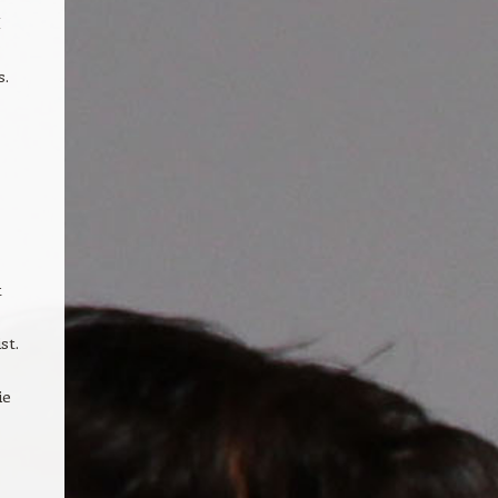
I
s.
t
st.
ie