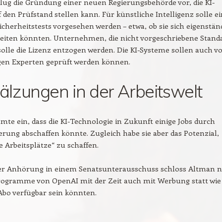
lug die Gründung einer neuen Regierungsbehörde vor, die KI-
 den Prüfstand stellen kann. Für künstliche Intelligenz solle e
icherheitstests vorgesehen werden – etwa, ob sie sich eigenstän
reiten könnten. Unternehmen, die nicht vorgeschriebene Stand
solle die Lizenz entzogen werden. Die KI-Systeme sollen auch v
en Experten geprüft werden können.
zungen in der Arbeitswelt
te ein, dass die KI-Technologie in Zukunft einige Jobs durch
rung abschaffen könnte. Zugleich habe sie aber das Potenzial,
re Arbeitsplätze“ zu schaffen.
r Anhörung in einem Senatsunterausschuss schloss Altman n
Programme von OpenAI mit der Zeit auch mit Werbung statt wie
Abo verfügbar sein könnten.