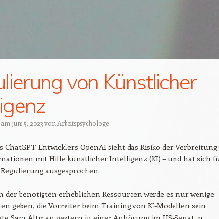
lierung von Künstlicher
ligenz
t am
Juni 5, 2023
von
Arbeitspsychologe
s ChatGPT-Entwicklers OpenAI sieht das Risiko der Verbreitung
mationen mit Hilfe künstlicher Intelligenz (KI) – und hat sich f
e Regulierung ausgesprochen.
n der benötigten erheblichen Ressourcen werde es nur wenige
n geben, die Vorreiter beim Training von KI-Modellen sein
gte Sam Altman gestern in einer Anhörung im US-Senat in