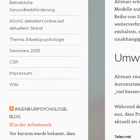
Altman sch
Betriebliche
Modelle auf
Gesundheitsförderung
Reihe von S
ASchG detailliert,online,auf
weiterverb
aktuellem Stand
einhalten, 
unabhängig
Thema Arbeitspsychologie
Seminare 2025
Umwäl
CSR
Impressum
Altman räum
Automatisie
Wiki
„viel besse
Während de
INGENIEURPSYCHOLOGIE-
aus, dass 
BLOG
aktuell im 
KI in der Arbeitswelt
Vor kurzem wurde bekannt, dass
Teilen mit: