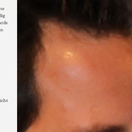
ine
dig
ards
on
icht