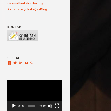
Gesundheitsförderung
Arbeitspsychologie-Blog
KONTAKT
SOCIAL
Facebook
Twitter
LinkedIn
YouTube
Google+
Video-
Player
00:00
03:12