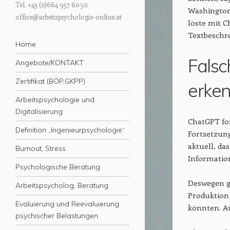
Tel. +43 (0)664 957 60 50,
Washington
office@arbeitspsychologie-online.at
löste mit C
Textbeschr
Menü
Zum Inhalt springen
Home
Falsc
Angebote/KONTAKT
Zertifikat (BÖP,GKPP)
erke
Arbeitspsychologie und
Digitalisierung
ChatGPT fo
Definition „Ingenieurpsychologie“
Fortsetzung
aktuell, da
Burnout, Stress
Information
Psychologische Beratung
Deswegen gi
Arbeitspsycholog. Beratung
Produktion
Evaluierung und Reevaluierung
könnten. A
psychischer Belastungen