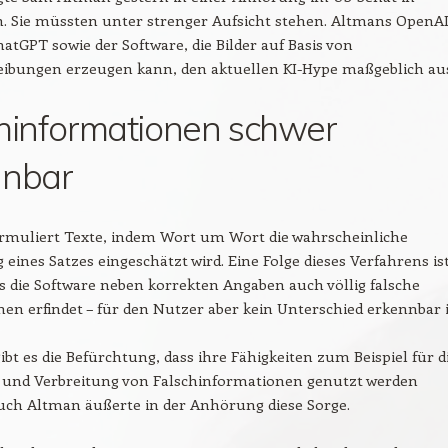
. Sie müssten unter strenger Aufsicht stehen. Altmans OpenA
hatGPT sowie der Software, die Bilder auf Basis von
eibungen erzeugen kann, den aktuellen KI-Hype maßgeblich au
hinformationen schwer
nnbar
rmuliert Texte, indem Wort um Wort die wahrscheinliche
 eines Satzes eingeschätzt wird. Eine Folge dieses Verfahrens is
ss die Software neben korrekten Angaben auch völlig falsche
en erfindet – für den Nutzer aber kein Unterschied erkennbar i
bt es die Befürchtung, dass ihre Fähigkeiten zum Beispiel für d
 und Verbreitung von Falschinformationen genutzt werden
uch Altman äußerte in der Anhörung diese Sorge.