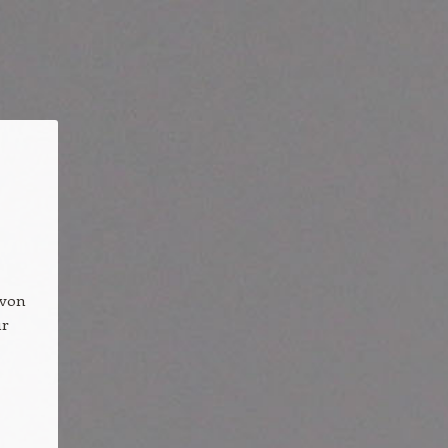
 von
ür