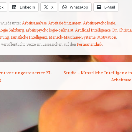
ok
LinkedIn
X
WhatsApp
E-Mail
g wurde unter
Arbeitsanalyse
,
Arbeitsbedingungen
,
Arbeitspsychologie
,
logie Salzburg
,
arbeitspsychologie-online.at
,
Artificial Intelligence
,
Dr. Christi
aming
,
Künstliche Intelligenz
,
Mensch-Maschine-Systeme
,
Motivation
,
d
veröffentlicht. Setze ein Lesezeichen auf den
Permanentlink
.
tion
t vor ungesteuerter KI-
Studie – Künstliche Intelligenz i
g
Arbeitswe