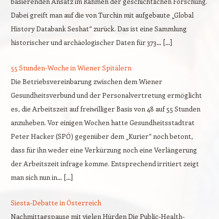
basierenden Ansatz im Rahmen der geschichtlichen Forschung.
Dabei greift man auf die von Turchin mit aufgebaute „Global
History Databank Seshat“ zurück. Das ist eine Sammlung
historischer und archäologischer Daten für 373… […]
55 Stunden-Woche in Wiener Spitälern
Die Betriebsvereinbarung zwischen dem Wiener
Gesundheitsverbund und der Personalvertretung ermöglicht
es, die Arbeitszeit auf freiwilliger Basis von 48 auf 55 Stunden
anzuheben. Vor einigen Wochen hatte Gesundheitsstadtrat
Peter Hacker (SPÖ) gegenüber dem „Kurier“ noch betont,
dass für ihn weder eine Verkürzung noch eine Verlängerung
der Arbeitszeit infrage komme. Entsprechend irritiert zeigt
man sich nun in… […]
Siesta-Debatte in Österreich
Nachmittagspause mit vielen Hürden Die Public-Health-