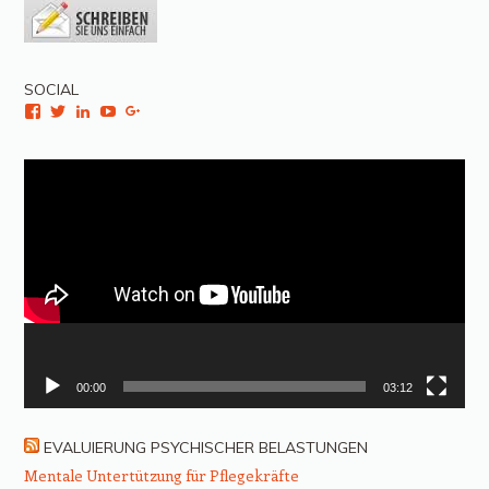
SOCIAL
Facebook
Twitter
LinkedIn
YouTube
Google+
Video-
Player
00:00
03:12
EVALUIERUNG PSYCHISCHER BELASTUNGEN
Mentale Untertützung für Pflegekräfte