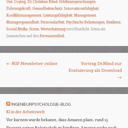
Out
,
Coping
,
Dr.Christian Blind
,
Fehlbeanspruchungen
,
Führungskraft
,
Gesundheitsschutz
,
Innovationsfähigkeit
,
Konfliktmanagement
,
Leistungsfähigkeit
,
Management
,
Managergesundheit
,
Personalarbeit
,
Psychische Belastungen
,
Resilienz
,
Social Media
,
Stress
,
Wertschätzung
veröffentlicht. Setze ein
Lesezeichen auf den
Permanentlink
.
Beitrags-Navigation
←
BGF-Newsletter online
Vortrag Dr.Blind zur
Evaluierung als Download
→
INGENIEURPSYCHOLOGIE-BLOG
KI in der Arbeitswelt
Vor kurzem wurde bekannt, dass Amazon plant, rund 15
Prozent seiner Belegschaft zu kündigen. Amazon suche nach