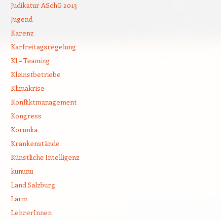
Judikatur ASchG 2013
Jugend
Karenz
Karfreitagsregelung
KI – Teaming
Kleinstbetriebe
Klimakrise
Konfliktmanagement
Kongress
Korunka
Krankenstände
Künstliche Intelligenz
kununu
Land Salzburg
Lärm
LehrerInnen