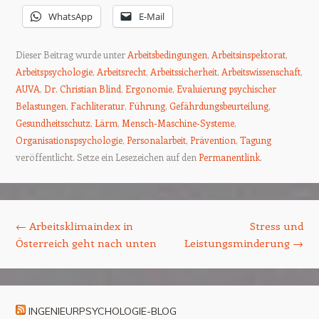
WhatsApp
E-Mail
Dieser Beitrag wurde unter
Arbeitsbedingungen
,
Arbeitsinspektorat
,
Arbeitspsychologie
,
Arbeitsrecht
,
Arbeitssicherheit
,
Arbeitswissenschaft
,
AUVA
,
Dr. Christian Blind
,
Ergonomie
,
Evaluierung psychischer
Belastungen
,
Fachliteratur
,
Führung
,
Gefährdungsbeurteilung
,
Gesundheitsschutz
,
Lärm
,
Mensch-Maschine-Systeme
,
Organisationspsychologie
,
Personalarbeit
,
Prävention
,
Tagung
veröffentlicht. Setze ein Lesezeichen auf den
Permanentlink
.
Beitrags-Navigation
←
Arbeitsklimaindex in
Stress und
Österreich geht nach unten
Leistungsminderung
→
INGENIEURPSYCHOLOGIE-BLOG