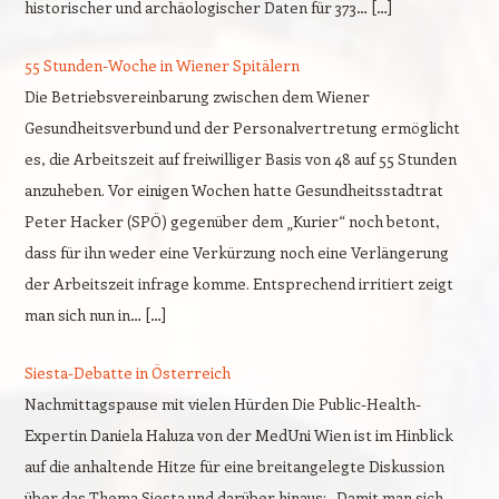
historischer und archäologischer Daten für 373… […]
55 Stunden-Woche in Wiener Spitälern
Die Betriebsvereinbarung zwischen dem Wiener
Gesundheitsverbund und der Personalvertretung ermöglicht
es, die Arbeitszeit auf freiwilliger Basis von 48 auf 55 Stunden
anzuheben. Vor einigen Wochen hatte Gesundheitsstadtrat
Peter Hacker (SPÖ) gegenüber dem „Kurier“ noch betont,
dass für ihn weder eine Verkürzung noch eine Verlängerung
der Arbeitszeit infrage komme. Entsprechend irritiert zeigt
man sich nun in… […]
Siesta-Debatte in Österreich
Nachmittagspause mit vielen Hürden Die Public-Health-
Expertin Daniela Haluza von der MedUni Wien ist im Hinblick
auf die anhaltende Hitze für eine breitangelegte Diskussion
über das Thema Siesta und darüber hinaus: „Damit man sich