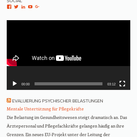
SOCIAL
Facebook
Twitter
LinkedIn
YouTube
Google+
Video-
Player
00:00
03:12
EVALUIERUNG PSYCHISCHER BELASTUNGEN
Mentale Untertützung für Pflegekräfte
Die Belastung im Gesundheitswesen steigt dramatisch an. Das
Ärztepersonal und Pflegefachkräfte gelangen häufig an ihre
Grenzen. Ein neues EU-Projekt unter der Leitung der