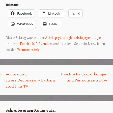
Teilen mit:
Facebook
LinkedIn
X
WhatsApp
E-Mail
Dieser Beitrag wurde unter
Arbeitspsychologie
,
arbeitspsychologie-
online.at
,
Fachbuch
,
Prävention
veröffentlicht. Setze ein Lesezeichen
auf den
Permanentlink
.
Beitrags-Navigation
←
Burnout,
Psychische Erkrankungen
Stress,Depression – Barbara
und Pensionsantritt
→
Stöckl im TV
Schreibe einen Kommentar