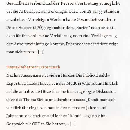
Gesundheitsverbund und der Personalvertretung ermöglicht
es, die Arbeitszeit auf freiwilliger Basis von 48 auf 55 Stunden
anzuheben. Vor einigen Wochen hatte Gesundheitsstadtrat
Peter Hacker (SPÖ) gegenüber dem „Kurier“ noch betont,
dass für ihn weder eine Verkürzung noch eine Verlängerung
der Arbeitszeit infrage komme. Entsprechend irritiert zeigt
man sich nun in… […]
Siesta-Debatte in Österreich
Nachmittagspause mit vielen Hürden Die Public-Health-
Expertin Daniela Haluza von der MedUni Wien ist im Hinblick
auf die anhaltende Hitze für eine breitangelegte Diskussion
über das Thema Siesta und darüber hinaus: „Damit man sich
wirklich überlegt, wie man in den nächsten Jahren und
Jahrzehnten arbeiten und lernen“ könne, sagte sie im
Gespräch mit ORF.at. Sie betont,… […]