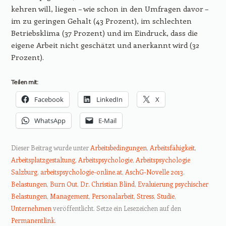
kehren will, liegen – wie schon in den Umfragen davor –
im zu geringen Gehalt (43 Prozent), im schlechten
Betriebsklima (37 Prozent) und im Eindruck, dass die
eigene Arbeit nicht geschätzt und anerkannt wird (32
Prozent).
Teilen mit:
Facebook
LinkedIn
X
WhatsApp
E-Mail
Dieser Beitrag wurde unter
Arbeitsbedingungen
,
Arbeitsfähigkeit
,
Arbeitsplatzgestaltung
,
Arbeitspsychologie
,
Arbeitspsychologie
Salzburg
,
arbeitspsychologie-online.at
,
AschG-Novelle 2013
,
Belastungen
,
Burn Out
,
Dr. Christian Blind
,
Evaluierung psychischer
Belastungen
,
Management
,
Personalarbeit
,
Stress
,
Studie
,
Unternehmen
veröffentlicht. Setze ein Lesezeichen auf den
Permanentlink
.