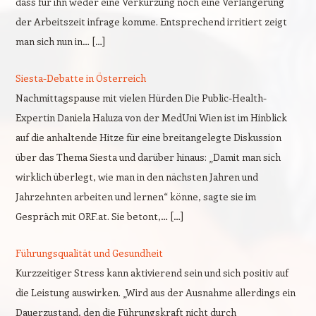
dass für ihn weder eine Verkürzung noch eine Verlängerung
der Arbeitszeit infrage komme. Entsprechend irritiert zeigt
man sich nun in… […]
Siesta-Debatte in Österreich
Nachmittagspause mit vielen Hürden Die Public-Health-
Expertin Daniela Haluza von der MedUni Wien ist im Hinblick
auf die anhaltende Hitze für eine breitangelegte Diskussion
über das Thema Siesta und darüber hinaus: „Damit man sich
wirklich überlegt, wie man in den nächsten Jahren und
Jahrzehnten arbeiten und lernen“ könne, sagte sie im
Gespräch mit ORF.at. Sie betont,… […]
Führungsqualität und Gesundheit
Kurzzeitiger Stress kann aktivierend sein und sich positiv auf
die Leistung auswirken. „Wird aus der Ausnahme allerdings ein
Dauerzustand, den die Führungskraft nicht durch