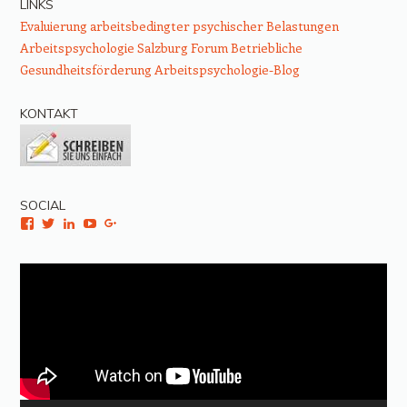
LINKS
Evaluierung arbeitsbedingter psychischer Belastungen
Arbeitspsychologie Salzburg
Forum Betriebliche
Gesundheitsförderung
Arbeitspsychologie-Blog
KONTAKT
SOCIAL
Facebook
Twitter
LinkedIn
YouTube
Google+
Video-
Player