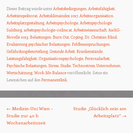
Dieser Beitrag wurde unter
Arbeitsbedingungen
,
Arbeitsfähigkeit
,
Arbeitsinspektorat
,
Arbeitsklimaindex 2017
,
Arbeitsorganisation
,
Arbeitsplatzgestaltung
,
Arbeitspsychologie
,
Arbeitspsychologie
Salzburg
,
arbeitspsychologie-online.at
,
Arbeitswissenschaft
,
AschG-
Novelle 2013
,
Belastungen
,
Burn Out
,
Coping
,
Dr. Christian Blind
,
Evaluierung psychischer Belastungen
,
Fehlbeanspruchungen
,
Gefährdungsbeurteilung
,
Gesunde Arbeit
,
Krankenstände
,
Leistungsfähigkeit
,
Organisationspsychologie
,
Personalarbeit
,
Psychische Belastungen
,
Stress
,
Studie
,
Technostress
,
Unternehmen
,
Wertschätzung
,
Work-life-Balance
veröffentlicht. Setze ein
Lesezeichen auf den
Permanentlink
.
Beitrags-Navigation
←
Medizin-Uni Wien –
Studie „Glücklich sein am
Studie zur 40 h
Arbeitsplatz“
→
Wochenarbeitszeit